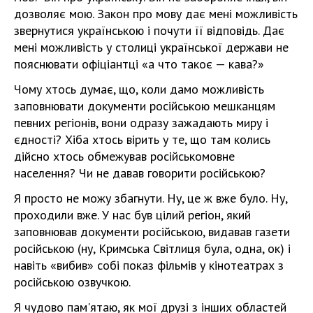
дозволяє мою. Закон про мову дає мені можливість
звернутися українською і почути її відповідь. Дає
мені можливість у столиці української держави не
пояснювати офіціантці «а что такоє — кава?»
Чому хтось думає, що, коли дамо можливість
заповнювати документи російською мешканцям
певних регіонів, вони одразу зажадають миру і
єдності? Хіба хтось вірить у те, що там колись
дійсно хтось обмежував російськомовне
населення? Чи не давав говорити російською?
Я просто не можу збагнути. Ну, це ж вже було. Ну,
проходили вже. У нас був цілий регіон, який
заповнював документи російською, видавав газети
російською (ну, Кримська Світлиця була, одна, ок) і
навіть «вибив» собі показ фільмів у кінотеатрах з
російською озвучкою.
Я чудово пам'ятаю, як мої друзі з інших областей