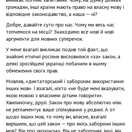
громадян, інші країни мають право на власну мову і
відповідне законодавство, а наша — ні?
Добре, давайте суто про нас. Чому ми весь час
топчемося на місці? Знаходимо все нові й нові
аргументи для мовних суперечок.
У мене взагалі викликає подив той факт, що
знайомі етнічні росіяни висловилися «за» закон, а
деякі зросійщені українці побачили в ньому
обмеження своїх прав.
Мовляв, «диктаторський і забороняє використання
інших мов». І взагалі, ніхто «не буде мені вказувати,
якою мовою з власними дітьми говорити».
Хвилиночку, друзі. Закон про мову абсолютно ніяк
не регламентує ваше спілкування у родині. А от
щодо інших мов, то чому ви, власне, взагалі
вирішили, що цей закон — про якісь заборони інших
мов? Він про українську. Він не забороняє інші, він