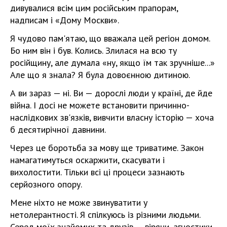
дивувалися всім цим російським прапорам,
надписам і «Дому Москви».
Я чудово пам'ятаю, що вважала цей регіон домом.
Бо ним він і був. Колись. Злилася на всю ту
російщину, але думала «ну, якщо їм так зручніше...»
Але що я знала? Я була довоєнною дитиною.
А ви зараз — ні. Ви — дорослі люди у країні, де йде
війна. І досі не можете встановити причинно-
наслідкових зв'язків, вивчити власну історію — хоча
б десятирічної давнини.
Через це боротьба за мову ще триватиме. Закон
намагатимуться оскаржити, скасувати і
вихолостити. Тільки всі ці процеси зазнають
серйозного опору.
Мене ніхто не може звинуватити у
нетолерантності. Я спілкуюсь із різними людьми.
Серед моїх знайомих та друзів — віряни, агностики