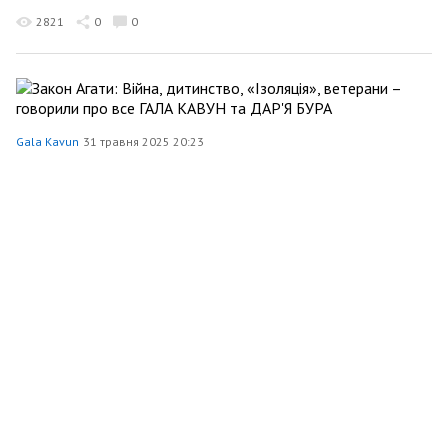
2821
0
0
Gala Kavun
31 травня 2025 20:23
Закон Агати: Війна, дитинство, «Ізоляція»,
ветерани – говорили про все ГАЛА КАВУН та
ДАР'Я БУРА
645
0
0
Gala Kavun
31 травня 2025 19:43
...будь голосом його, будь його сміхом...
881
0
0