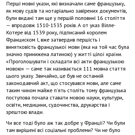
Перші мовні укази, які визначали саме французьку,
як мову судів та нотаріально завірених документів,
були видані там ще у першій половині 16 століття
— впродовж 1510-1535 років. А от указ Вілле-
Котере від 1539 року, підписаний королем
Франциском І, вже затвердив першість і
винятковість французької мови (яка на той час була
значно принижена латиною) у житті цілої країни.
«Проголошувати і складати всі акти французькою
мовою» — саме так називається 111 мовна стаття
цього указу. Звичайно, це був не останній
законодавчий акт, що стосувався мови, але саме
таким чином майже п'ять століть тому французька
поступова почала ставати мовою науки, культури,
освіти, медицини, судочинства, друкарства і
зрештою влади.
Чи все тоді було аж так добре у Франції? Чи були
там вирішені всі соціальні проблеми? Чи не було