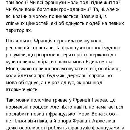
там воєн? Чи всі французи мали тоді гідне життя?
Чи були вони багатими громадянами? Та, ні. Але ж
всі країни з чогось починаються. Зазвичай, із
спільних цінностей, які об'єднують людей на певних
територіях.
Після цього Франція пережила низку воєн,
революцій і повстань. Та французькі королі чудово
розуміли, що розрізнені території їх держави до
купи повинна зібрати спільна мова. Єдина мова.
Мова, якою повинні послуговуватися всі, особливо,
коли йдеться про будь-які державні справи. Бо
мова об'єднує, а не роз'єднує, як нам іноді
втовкмачують.
Так, мовна полеміка триває у Франції і зараз. Це
нормальні процеси. Але ніхто навіть не намагається
послабити позиції французької мови. Вона ж бо —
не тільки візитівка, а й опора Франції. Адже лиш
деякі особливості роблять французів французами, а