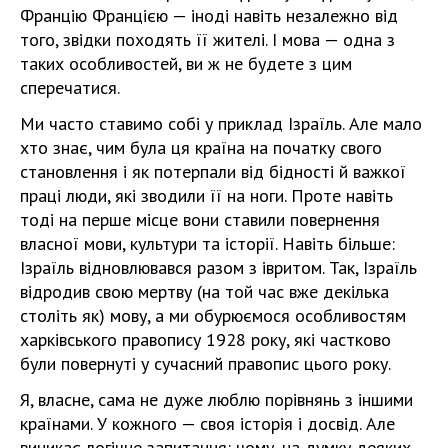
Францію Францією — іноді навіть незалежно від
того, звідки походять її жителі. І мова — одна з
таких особливостей, ви ж не будете з цим
сперечатися.
Ми часто ставимо собі у приклад Ізраїль. Але мало
хто знає, чим була ця країна на початку свого
становлення і як потерпали від бідності й важкої
праці люди, які зводили її на ноги. Проте навіть
тоді на перше місце вони ставили повернення
власної мови, культури та історії. Навіть більше:
Ізраїль відновлювався разом з івритом. Так, Ізраїль
відродив свою мертву (на той час вже декілька
століть як) мову, а ми обурюємося особливостям
харківського правопису 1928 року, які частково
були повернуті у сучасний правопис цього року.
Я, власне, сама не дуже люблю порівнянь з іншими
країнами. У кожного — своя історія і досвід. Але
виникає логічне запитання: чому, на думку деяких