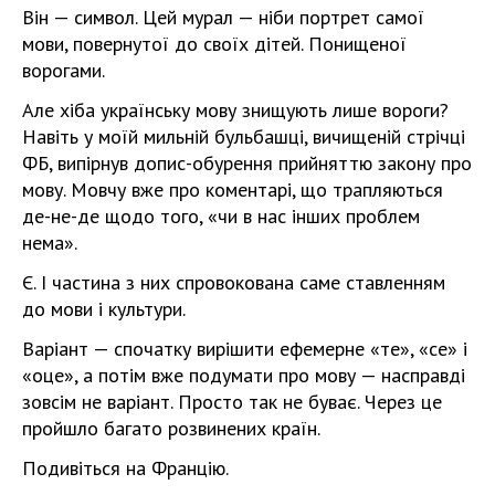
Він — символ. Цей мурал — ніби портрет самої
мови, повернутої до своїх дітей. Понищеної
ворогами.
Але хіба українську мову знищують лише вороги?
Навіть у моїй мильній бульбашці, вичищеній стрічці
ФБ, випірнув допис-обурення прийняттю закону про
мову. Мовчу вже про коментарі, що трапляються
де-не-де щодо того, «чи в нас інших проблем
нема».
Є. І частина з них спровокована саме ставленням
до мови і культури.
Варіант — спочатку вирішити ефемерне «те», «се» і
«оце», а потім вже подумати про мову — насправді
зовсім не варіант. Просто так не буває. Через це
пройшло багато розвинених країн.
Подивіться на Францію.