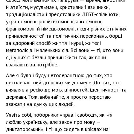
й атеїсти, мусульмани, християни і язичники,
традиціоналісти і представники ЛГБТ-спільноти,
україномовні, російськомовні, англомовні,
франкомовні й німецькомовні, люди різних етнічних
приналежностей та політичних переконань, борці
за здоровий спосіб життя і курці, жителі
мегаполісів і маленьких сіл. Всі вони — ті, хто вони
є, і у них є безліч причин жити так, як вони
вважають за потрібне.
Але я була і буду нетолерантною до тих, хто
нетолерантний до інших чи до мене. До тих, хто
виявляє агресію до моїх цінностей, ідентичності та
держави. Тож, вибачайте, я просто перестаю
зважати на думку цих людей.
Уявіть собі, поборники «прав і свобод», які «я
люблю українську, але закон про мову —
диктаторський», і ті, що сидять в кріслах на