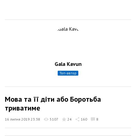
Gala Kavun
топ-автор
Мова та її діти або Боротьба
триватиме
16 липня 2019 23:38
5107
24
160
8