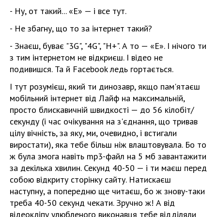
- Ну, от такий... «Е» — і все тут.
- Не збагну, що то за інтернет такий?
- Знаєш, буває "3G", "4G", "H+". А то — «Е». І нічого ти
з тим інтернетом не відкриєш. І відео не
подивишся. Та й Facebook ледь гортається.
І тут розумієш, який ти динозавр, якщо пам'ятаєш
мобільний інтернет від Лайф на максимальній,
просто блискавичній швидкості — до 56 кілобіт/
секунду (і час очікування на з'єднання, що тривав
цілу вічність, за яку, ми, очевидно, і встигали
виростати), яка тебе більш ніж влаштовувала. Бо то
ж була змога навіть mp3-файл на 5 мб завантажити
за декілька хвилин. Секунд 40-50 — і ти маєш перед
собою відкриту сторінку сайту. Натискаєш
наступну, а попередню ще читаєш, бо ж знову-таки
треба 40-50 секунд чекати. Зручно ж! А від
відеокліпу улюбленого виконавця тебе відділяли