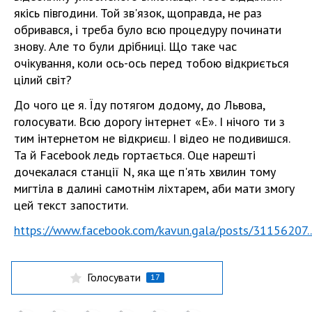
якісь півгодини. Той зв'язок, щоправда, не раз
обривався, і треба було всю процедуру починати
знову. Але то були дрібниці. Що таке час
очікування, коли ось-ось перед тобою відкриється
цілий світ?
До чого це я. Їду потягом додому, до Львова,
голосувати. Всю дорогу інтернет «Е». І нічого ти з
тим інтернетом не відкриєш. І відео не подивишся.
Та й Facebook ледь гортається. Оце нарешті
дочекалася станції N, яка ще п'ять хвилин тому
мигтіла в далині самотнім ліхтарем, аби мати змогу
цей текст запостити.
https://www.facebook.com/kavun.gala/posts/31156207..
Голосувати
17