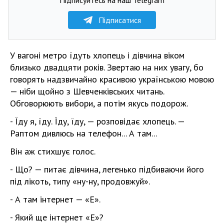
Підписатися
У вагоні метро їдуть хлопець і дівчина віком
близько двадцяти років. Звертаю на них увагу, бо
говорять надзвичайно красивою українською мовою
— ніби щойно з Шевченківських читань.
Обговорюють вибори, а потім якусь подорож.
- Їду я, їду. Їду, їду, — розповідає хлопець. —
Раптом дивлюсь на телефон... А там...
Він аж стихшує голос.
- Що? — питає дівчина, легенько підбиваючи його
під лікоть, типу «ну-ну, продовжуй».
- А там інтернет — «Е».
- Який ще інтернет «Е»?