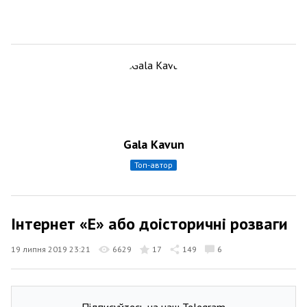
Gala Kavun
топ-автор
Інтернет «Е» або доісторичні розваги
19 липня 2019 23:21
6629
17
149
6
Підписуйтесь на наш Telegram