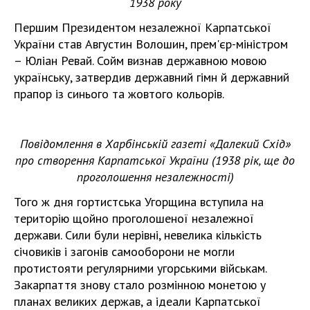
1938 року
Першим Президентом незалежної Карпатської
України став Августин Волошин, прем'єр-міністром
– Юліан Ревай. Сойм визнав державною мовою
українську, затвердив державний гімн й державний
прапор із синього та жовтого кольорів.
Повідомлення в Харбінській газеті «Далекий Схід»
про створення
Карпатської України (1938 рік, ще до
проголошення незалежності)
Того ж дня гортистська Угорщина вступила на
територію щойно проголошеної незалежної
держави. Сили були нерівні, невелика кількість
січовиків і загонів самооборони не могли
протистояти регулярними угорськими військам.
Закарпаття знову стало розмінною монетою у
планах великих держав, а ідеали Карпатської