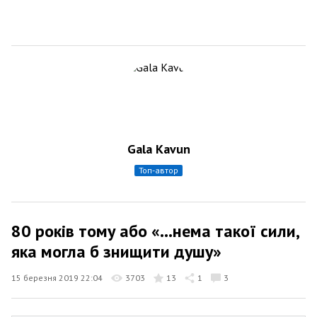
Gala Kavun
топ-автор
80 років тому або «...нема такої сили,
яка могла б знищити душу»
15 березня 2019 22:04
3703
13
1
3