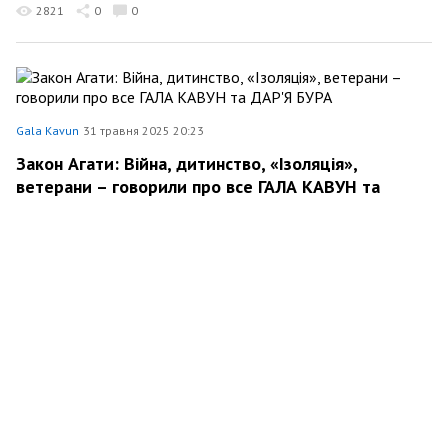
2821
0
0
Gala Kavun
31 травня 2025 20:23
Закон Агати: Війна, дитинство, «Ізоляція»,
ветерани – говорили про все ГАЛА КАВУН та
ДАР'Я БУРА
645
0
0
Gala Kavun
31 травня 2025 19:43
...будь голосом його, будь його сміхом...
881
0
0