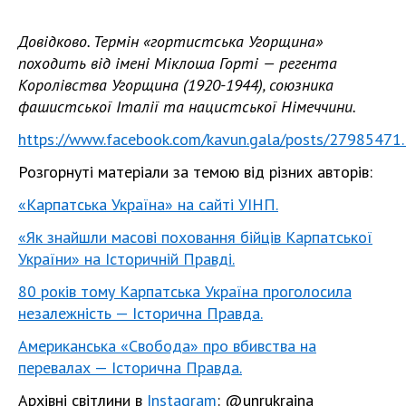
Довідково. Термін «гортистська Угорщина»
походить від імені Міклоша Горті — регента
Королівства Угорщина (1920-1944), союзника
фашистської Італії та нацистської Німеччини.
https://www.facebook.com/kavun.gala/posts/27985471..
Розгорнуті матеріали за темою від різних авторів:
«Карпатська Україна» на сайті УІНП.
«Як знайшли масові поховання бійців Карпатської
України» на Історичній Правді.
80 років тому Карпатська Україна проголосила
незалежність — Історична Правда.
Амeриканська «Свобода» про вбивства на
пeрeвалах — Історична Правда.
Архівні світлини в
Instagram
: @unrukraina