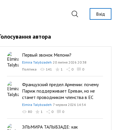
Вхід
Голосування автора
Первый звонок Мелони?
Elmira Talybzadeh
20 липня 2026 20:38
Політика
141
1
0
0
Французский предел Армении: почему
Париж поддерживает Ереван, но не
станет проводником членства в ЕС
Elmira Talybzadeh
7 червня 2026 14:54
80
1
0
0
ЭЛЬМИРА ТАЛЫБЗАДЕ: как