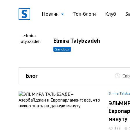
Новини
Топ-блоги
Клуб
S
Elmira Talybzadeh
sandbox
Блог
Сві
Elmira Talyb
ЭЛЬМИР
Европар
минуту
188