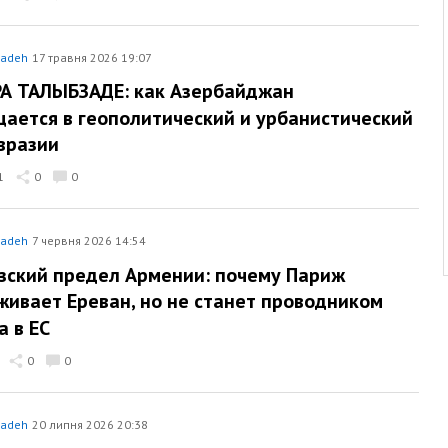
zadeh
17 травня 2026 19:07
А ТАЛЫБЗАДЕ: как Азербайджан
ается в геополитический и урбанистический
вразии
1
0
0
zadeh
7 червня 2026 14:54
ский предел Армении: почему Париж
ивает Ереван, но не станет проводником
а в ЕС
0
0
zadeh
20 липня 2026 20:38