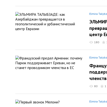
Elmira Talyb
ЭЛЬМИР
превращ
центр Е
180
Elmira Talyb
Француз
поддерж
членств
80
1
Elmira Talyb