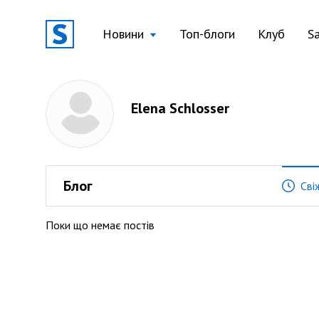
Новини
Топ-блоги
Клуб
S
Elena Schlosser
Блог
Сві
Поки що немає постів