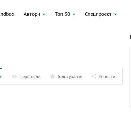
andbox
Автори
Топ 30
Спецпроект
жі
Перегляди
Голосування
Репости