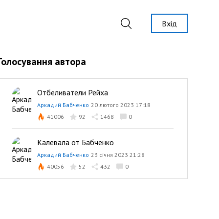
Вхід
Голосування автора
Отбеливатели Рейха
Аркадий Бабченко
20 лютого 2023 17:18
41006
92
1468
0
Калевала от Бабченко
Аркадий Бабченко
23 січня 2023 21:28
40056
52
432
0