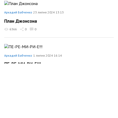
Аркадий Бабченко
23 липня 2024 13:13
План Джонсона
6366
0
0
Аркадий Бабченко
1 липня 2024 16:14
ПЕ-РЕ-МИ-РИ-Е!!!
15298
0
0
Аркадий Бабченко
23 червня 2024 15:25
В Эстонии осужден российский шпион
3827
0
0