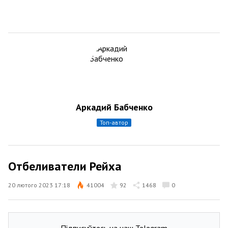
Аркадий Бабченко
топ-автор
Отбеливатели Рейха
20 лютого 2023 17:18
41004
92
1468
0
Підписуйтесь на наш Telegram