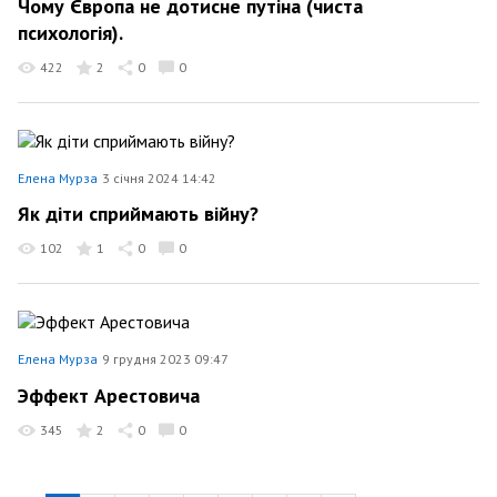
Чому Європа не дотисне путіна (чиста
психологія).
422
2
0
0
Елена Мурза
3 січня 2024 14:42
Як діти сприймають війну?
102
1
0
0
Елена Мурза
9 грудня 2023 09:47
Эффект Арестовича
345
2
0
0