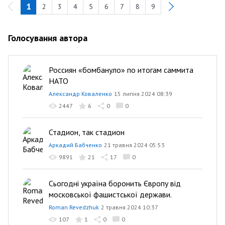
1
2
3
4
5
6
7
8
9
Голосування автора
Россиян «бомбануло» по итогам саммита
НАТО
Александр Коваленко
15 липня 2024 08:39
2447
6
0
0
Стадион, так стадион
Аркадий Бабченко
21 травня 2024 05:53
9891
21
17
0
Сьогодні україна боронить Європу від
московської фашистської держави.
Roman Revedzhuk
2 травня 2024 10:37
107
1
0
0