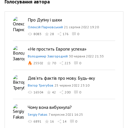
Голосування автора
Про Дугіну і шахи
Олексій Парновський
21 серпня 2022 19:20
8083
28
176
0
«Не простить Европе успеха»
Володимир Завгородній
30 червня 2022 21:33
25502
70
223
0
Дев'ять фактів про мову. Будь-яку
Віктор Трегубов
25 червня 2022 23:10
16504
42
200
0
Чому вона вибухнула?
Sergiy Fakas
7 вересня 2021 16:25
6891
16
14
0