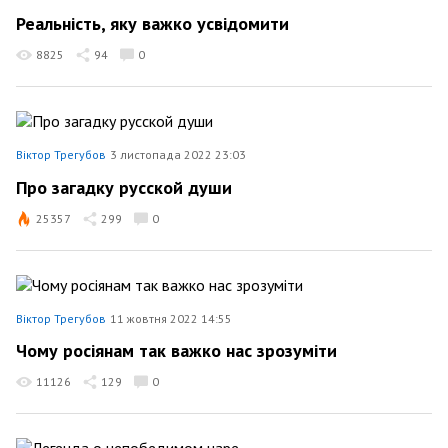
Реальність, яку важко усвідомити
8825
94
0
Віктор Трегубов
3 листопада 2022 23:03
Про загадку русской души
25357
299
0
Віктор Трегубов
11 жовтня 2022 14:55
Чому росіянам так важко нас зрозуміти
11126
129
0