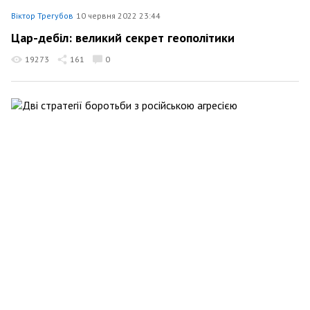
Віктор Трегубов
10 червня 2022 23:44
Цар-дебіл: великий секрет геополітики
19273
161
0
Віктор Трегубов
5 червня 2022 17:21
Дві стратегії боротьби з російською агресією
4495
105
0
Віктор Трегубов
3 червня 2022 14:02
Як допомогти собі на війні: настанови з
підготовки
12391
332
0