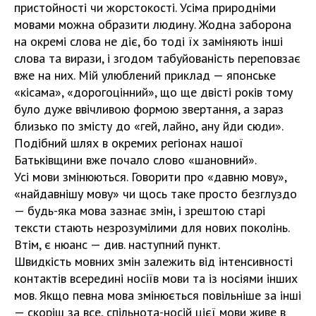
пристойності чи жорстокості. Усіма природніми
мовами можна образити людину. Жодна заборона
на окремі слова не діє, бо тоді їх заміняють інші
слова та вирази, і згодом табуйованість переповзає
вже на них. Мій улюблений приклад — японське
«кісама», «дорогоцінний», що ще двісті років тому
було дуже ввічливою формою звертання, а зараз
близько по змісту до «гей, лайно, ану йди сюди».
Подібний шлях в окремих регіонах нашої
Батьківщини вже почало слово «шановний».
Усі мови змінюються. Говорити про «давню мову»,
«найдавнішу мову» чи щось таке просто безглуздо
— будь-яка мова зазнає змін, і зрештою старі
тексти стають незрозумілими для нових поколінь.
Втім, є нюанс — див. наступний пункт.
Швидкість мовних змін залежить від інтенсивності
контактів всередині носіїв мови та із носіями інших
мов. Якщо певна мова змінюється повільніше за інші
— скоріш за все, спільнота-носій цієї мови живе в