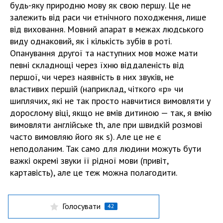
будь-яку природню мову як свою першу. Це не
залежить від раси чи етнічного походження, лише
від виховання. Мовний апарат в межах людського
виду однаковий, як і кількість зубів в роті.
Опанування другої та наступних мов може мати
певні складнощі через їхню віддаленість від
першої, чи через наявність в них звуків, не
властивих першій (наприклад, чіткого «р» чи
шиплячих, які не так просто навчитися вимовляти у
дорослому віці, якщо не вмів дитиною — так, я вмію
вимовляти англійське th, але при швидкій розмові
часто вимовляю його як s). Але це не є
неподоланим. Так само для людини можуть бути
важкі окремі звуки її рідної мови (привіт,
картавість), але це теж можна полагодити.
Голосувати
42