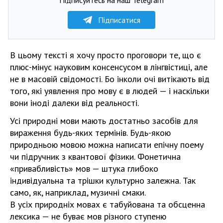
Підписатися
В цьому тексті я хочу просто проговори те, що є
плюс-мінус науковим консенсусом в лінгвістиці, але
не в масовій свідомості. Бо інколи очі витікають від
того, які уявлення про мову є в людей — і наскільки
вони іноді далеки від реальності.
Усі природні мови мають достатньо засобів для
вираження будь-яких термінів. Будь-якою
природньою мовою можна написати епічну поему
чи підручник з квантової фізики. Фонетична
«привабливість» мов — штука глибоко
індивідуальна та трішки культурно залежна. Так
само, як, наприклад, музичні смаки.
В усіх природніх мовах є табуйована та обсценна
лексика — не буває мов різного ступеню