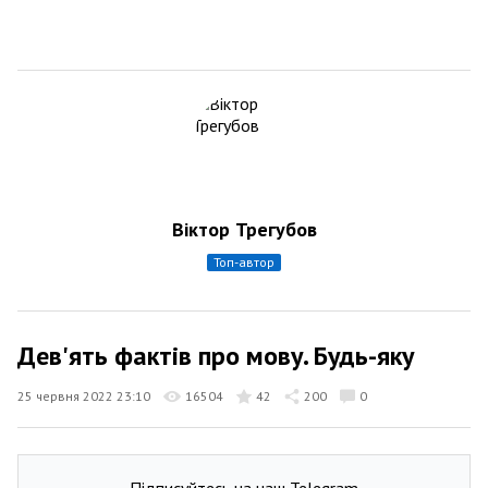
Віктор Трегубов
топ-автор
Дев'ять фактів про мову. Будь-яку
25 червня 2022 23:10
16504
42
200
0
Підписуйтесь на наш Telegram