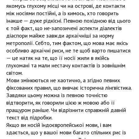
якомусь глухому місці чи на острові, де контакти
між носіями постійні, а із кимось, хто говорить
інакше — дуже рідкісні. Певною похідною від цього
є той факт, що не-запозичені аспекти діалектів
діаспори майже завжди архаїчніші за норму
метрополії. Себто, тим фактом, що мова має якісь
особливо архаїчні риси, не те щоб варто пишатися
— це натяк на те, що її носії жили в якійсь
глухомані та мали нестачу контактів із зовнішнім
світом.
Мови змінюються не хаотично, а згідно певних
фіксованих правил, що вивчає історична лінгвістика.
Завдяки цьому можна із певною точністю
відтворити, як говорили цією ж мовою або її
пращуром раніше. Чи відрізнити справжній давній
текст від підробки.
Якщо ви носій індоєвропейської мови, і вам
здається, що у вашої мови багато спільних рис із