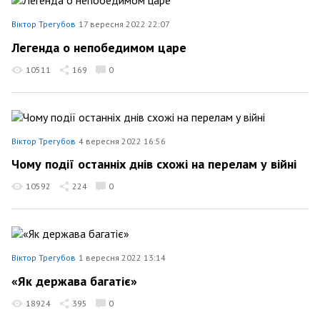
Віктор Трегубов
17 вересня 2022 22:07
Легенда о непобедимом царе
10511
169
0
Віктор Трегубов
4 вересня 2022 16:56
Чому події останніх днів схожі на перелам у війні
10592
224
0
Віктор Трегубов
1 вересня 2022 13:14
«Як держава багатіє»
18924
395
0