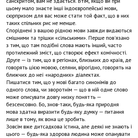
санскритом, вам не здається. Втім, якщо ви при
цьому мало знаєте інші індоєвропейські мови,
сюрпризом для вас може стати той факт, що в них
таких спільних рис не менше.
Споріднені з вашою рідною мови завжди видаються
смішними та трішки «сільськими». Перше пов'язано
з тим, що там подібні слова мають інший, часто
протилежний зміст, що створює ефект комічності.
Друге — із тим, що в регіонах, близьких до країв, де
говорять цією мовою, селяни, вірогідно, говорять на
ближчих до неї «народних» діалектах.
Пишатися тим, що у мові багато синонімів до
одного слова, чи зворотнім — що в ній одне слово
може описувати довгу низку понятть —
безсенсовно. Бо, знов-таки, будь-яка природня
мова здатна виразити будь-яку думку — питання
лише в тому, як вона це зробить.
Зовсім вже дитсадкова істина, але деякі не знають і
цього — будь-яка здорова людина може опанувати