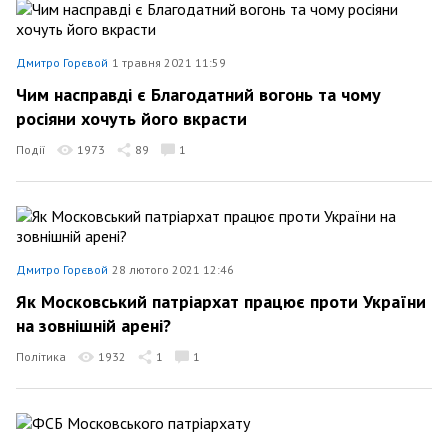
Дмитро Горєвой
1 травня 2021 11:59
Чим насправді є Благодатний вогонь та чому
росіяни хочуть його вкрасти
Події
1973
89
1
Дмитро Горєвой
28 лютого 2021 12:46
Як Московський патріархат працює проти України
на зовнішній арені?
Політика
1932
1
1