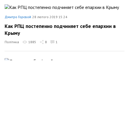
Дмитро Горєвой
28 лютого 2019 15:24
Как РПЦ постепенно подчиняет себе епархии в
Крыму
Політика
1885
8
1
Дмитро Горєвой
21 січня 2019 22:58
Филарет vs Епифаний: точки над «и»
Суспільство
3794
1
4
Дмитро Горєвой
18 січня 2019 17:42
Церковная демократия: о новом «религиозном»