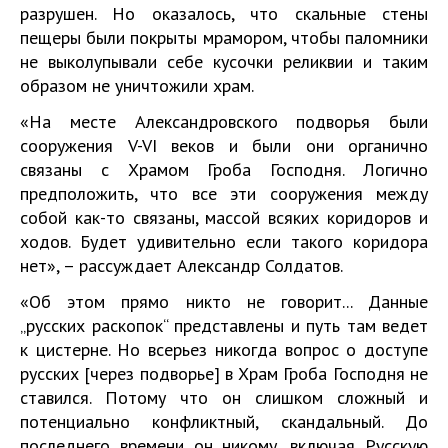
разрушен. Но оказалось, что скальные стены
пещеры были покрыты мрамором, чтобы паломники
не выколупывали себе кусочки реликвии и таким
образом не уничтожили храм.
«На месте Александровского подворья были
сооружения V-VI веков и были они органично
связаны с Храмом Гроба Господня. Логично
предположить, что все эти сооружения между
собой как-то связаны, массой всяких коридоров и
ходов. Будет удивительно если такого коридора
нет», – рассуждает Александр Солдатов.
«Об этом прямо никто не говорит... Данные
„русских раскопок“ представлены и путь там ведет
к цистерне. Но всерьез никогда вопрос о доступе
русских [через подворье] в Храм Гроба Господня не
ставился. Потому что он слишком сложный и
потенциально конфликтный, скандальный. До
последнего времени он никому, включая Русскую