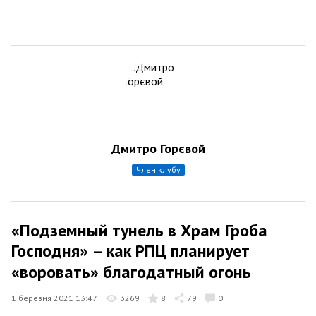
Дмитро Горєвой
член клубу
«Подземный тунель в Храм Гроба
Господня» – как РПЦ планирует
«воровать» благодатный огонь
1 березня 2021 13:47
3269
8
79
0