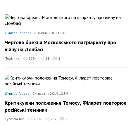
Дмитро Горєвой
31 липня 2019 13:48
Чергова брехня Московського патріархату про
війну на Донбасі
Політика
3734
98
2
Дмитро Горєвой
24 травня 2019 12:59
Критикуючи положення Томосу, Філарет повторює
російські темники
Суспільство
2997
262
2