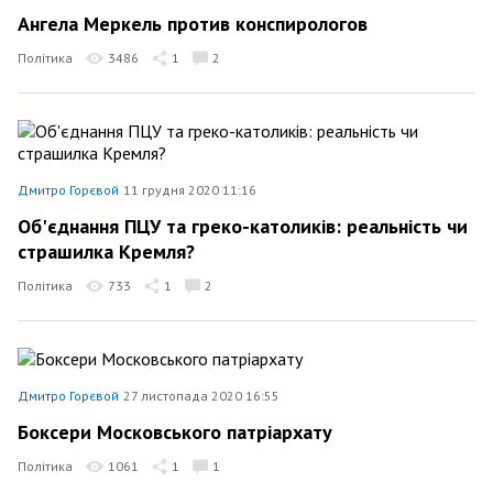
Ангела Меркель против конспирологов
Політика
3486
1
2
Дмитро Горєвой
11 грудня 2020 11:16
Об'єднання ПЦУ та греко-католиків: реальність чи
страшилка Кремля?
Політика
733
1
2
Дмитро Горєвой
27 листопада 2020 16:55
Боксери Московського патріархату
Політика
1061
1
1