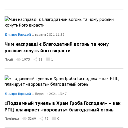
Дмитро Горєвой
1 травня 2021 11:59
Чим насправді є Благодатний вогонь та чому
росіяни хочуть його вкрасти
Події
1973
89
1
Дмитро Горєвой
1 березня 2021 13:47
«Подземный тунель в Храм Гроба Господня» – как
РПЦ планирует «воровать» благодатный огонь
Політика
3269
79
0