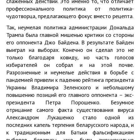
слаженных действий. Это именно то, что отличает
профессионального политика от политика-
чудотворца, предлагающего фокус вместо рецепта.
Так, неумелая политика администрации Дональда
Трампа была главной мишенью критики со стороны
его оппонента Джо Байдена. В результате Байден
выиграл на выборах. Конечно он сделал это не
только благодаря ковиду, но часть голосов
избирателей он собрал и на этой почве.
Разрозненные и неумелые действия в борьбе с
пандемией привели к падению рейтинга президента
Украины Владимира Зеленского и небольшому
повышению позиций его главного оппонента – экс-
президента Петра Порошенко. Безумное
отрицание самого факта существования вируса
Александром Лукашенко стало одной из
последних капель терпения беларусского народа, и
к традиционным для Батьки фальсификациям
выборов беларусы уже были эмоционально