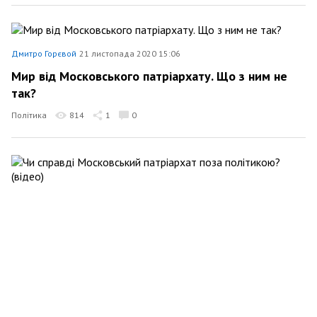
Дмитро Горєвой
21 листопада 2020 15:06
Мир від Московського патріархату. Що з ним не
так?
Політика
814
1
0
Дмитро Горєвой
6 листопада 2020 10:46
Чи справді Московський патріархат поза
політикою? (відео)
Політика
837
0
0