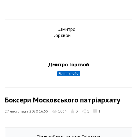
Дмитро Горєвой
член клубу
Боксери Московського патріархату
27 листопада 2020 16:55
1064
3
1
1
Підписуйтесь на наш Telegram