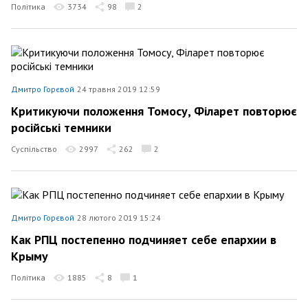
Політика
3734
98
2
Дмитро Горєвой
24 травня 2019 12:59
Критикуючи положення Томосу, Філарет повторює
російські темники
Суспільство
2997
262
2
Дмитро Горєвой
28 лютого 2019 15:24
Как РПЦ постепенно подчиняет себе епархии в
Крыму
Політика
1885
8
1