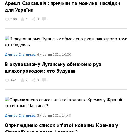
Арешт Саакашвілі: причини та можливі наслідки
для України
600
1
0
0
Дмитро Снєгирьов
6 жовтня 2021 10:00
В окупованому Луганську обмежено рух
шляхопроводом: хто будував
441
2
0
0
Дмитро Снєгирьов
3 жовтня 2021 14:48
Оприлюднено список «п'ятої колони» Кремля у
Франції: що відомо. Частина 2