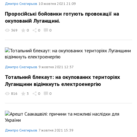
Дмитро Снєгирьов
10 жовтня 2021 21:09
Проросійські бойовики готують провокації на
окупованій Луганщині.
369
0
0
0
Дмитро Снєгирьов
9 жовтня 2021 12:37
Тотальний блекаут: на окупованих територіях
Луганщини відімкнуть електроенергію
816
3
0
0
Дмитро Снєгирьов
7 жовтня 2021 15:39