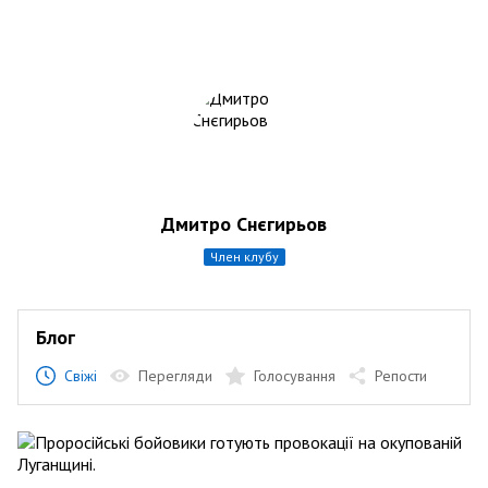
Дмитро Снєгирьов
член клубу
Блог
Свіжі
Перегляди
Голосування
Репости