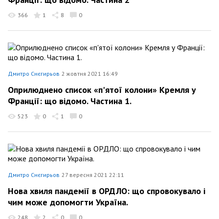
366
1
8
0
Дмитро Снєгирьов
2 жовтня 2021 16:49
Оприлюднено список «п'ятої колони» Кремля у
Франції: що відомо. Частина 1.
523
0
1
0
Дмитро Снєгирьов
27 вересня 2021 22:11
Нова хвиля пандемії в ОРДЛО: що спровокувало і
чим може допомогти Україна.
248
2
0
0