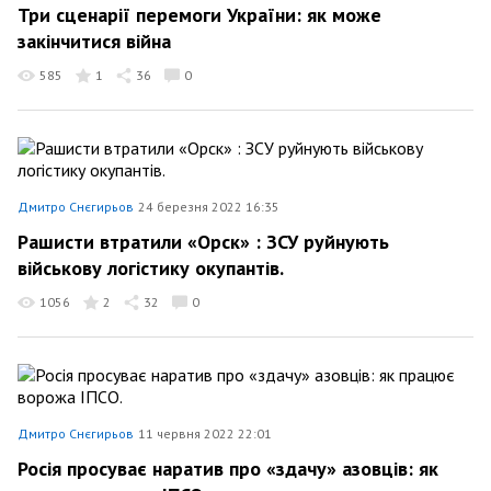
Три сценарії перемоги України: як може
закінчитися війна
585
1
36
0
Дмитро Снєгирьов
24 березня 2022 16:35
Рашисти втратили «Орск» : ЗСУ руйнують
військову логістику окупантів.
1056
2
32
0
Дмитро Снєгирьов
11 червня 2022 22:01
Росія просуває наратив про «здачу» азовців: як