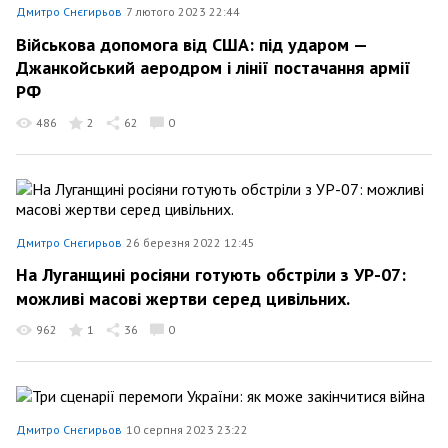
Дмитро Снєгирьов
7 лютого 2023 22:44
Військова допомога від США: під ударом —
Джанкойський аеродром і лінії постачання армії
РФ
486
2
62
0
Дмитро Снєгирьов
26 березня 2022 12:45
На Луганщині росіяни готують обстріли з УР-07:
можливі масові жертви серед цивільних.
962
1
36
0
Дмитро Снєгирьов
10 серпня 2023 23:22