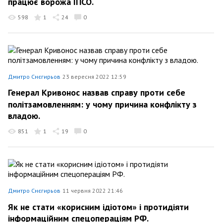
працює ворожа ІПСО.
598
1
24
0
Дмитро Снєгирьов
23 вересня 2022 12:59
Генерал Кривонос назвав справу проти себе
політзамовленням: у чому причина конфлікту з
владою.
851
1
19
0
Дмитро Снєгирьов
11 червня 2022 21:46
Як не стати «корисним ідіотом» і протидіяти
інформаційним спецопераціям РФ.