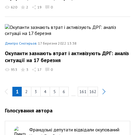
620
2
19
0
Дмитро Снєгирьов
17 березня 2022 13:38
Окупанти зазнають втрат і активізують ДРГ: аналіз
ситуації на 17 березня
953
3
17
0
1
2
3
4
5
6
161
162
Голосування автора
Французькі депутати відвідали окупований