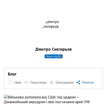
Дмитро Снєгирьов
член клубу
Блог
Свіжі
Перегляди
Голосування
Репости