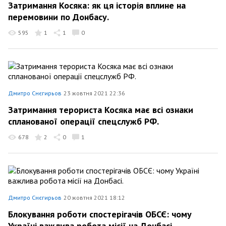
Затримання Косяка: як ця історія вплине на
перемовини по Донбасу.
595
1
1
0
Дмитро Снєгирьов
23 жовтня 2021 22:36
Затримання терориста Косяка має всі ознаки
спланованої операції спецслужб РФ.
678
2
0
1
Дмитро Снєгирьов
20 жовтня 2021 18:12
Блокування роботи спостерігачів ОБСЄ: чому
Україні важлива робота місії на Донбасі.