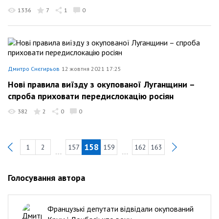
1336
7
1
0
Дмитро Снєгирьов
12 жовтня 2021 17:25
Нові правила виїзду з окупованої Луганщини –
спроба приховати передислокацію росіян
382
2
0
0
158
1
2
157
159
162
163
Previous
Голосування автора
Французькі депутати відвідали окупований