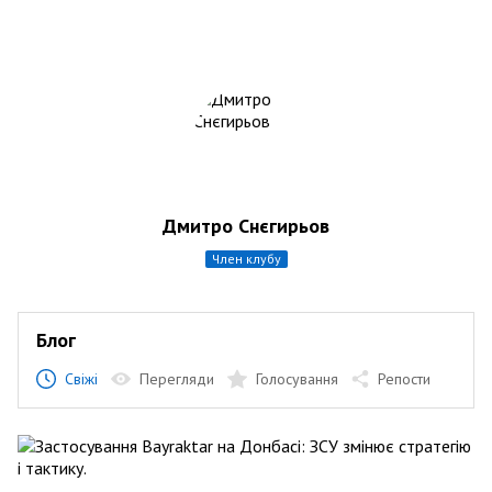
Дмитро Снєгирьов
член клубу
Блог
Свіжі
Перегляди
Голосування
Репости