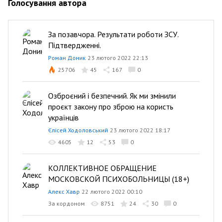
Голосування автора
За позавчора. Результати роботи ЗСУ.
Підтвердженні.
Роман Доник
23 лютого 2022 22:13
25706
45
167
0
Озброєний і безпечний. Як ми змінили
проєкт закону про зброю на користь
українців
Єлісей Ходоловський
23 лютого 2022 18:17
4605
12
53
0
КОЛЛЕКТИВНОЕ ОБРАЩЕНИЕ
МОСКОВСКОЙ ПСИХОБОЛЬНИЦЫ (18+)
Алекс Хавр
22 лютого 2022 00:10
За кордоном
8751
24
30
0