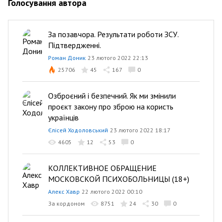
Голосування автора
За позавчора. Результати роботи ЗСУ.
Підтвердженні.
Роман Доник
23 лютого 2022 22:13
25706
45
167
0
Озброєний і безпечний. Як ми змінили
проєкт закону про зброю на користь
українців
Єлісей Ходоловський
23 лютого 2022 18:17
4605
12
53
0
КОЛЛЕКТИВНОЕ ОБРАЩЕНИЕ
МОСКОВСКОЙ ПСИХОБОЛЬНИЦЫ (18+)
Алекс Хавр
22 лютого 2022 00:10
За кордоном
8751
24
30
0