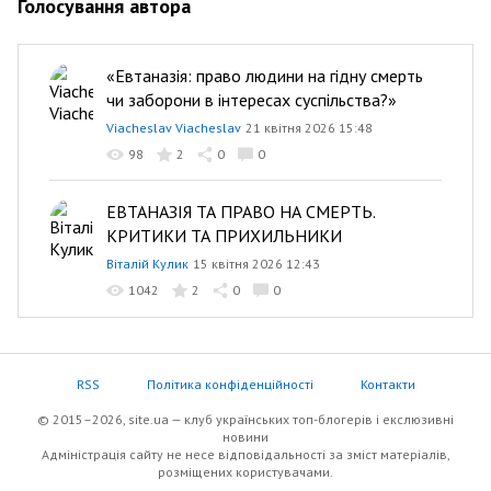
Голосування автора
«Евтаназія: право людини на гідну смерть
чи заборони в інтересах суспільства?»
Viacheslav Viacheslav
21 квітня 2026 15:48
98
2
0
0
ЕВТАНАЗІЯ ТА ПРАВО НА СМЕРТЬ.
КРИТИКИ ТА ПРИХИЛЬНИКИ
Віталій Кулик
15 квітня 2026 12:43
1042
2
0
0
RSS
Політика конфіденційності
Контакти
© 2015–2026, site.ua — клуб українських топ-блогерів i екслюзивнi
новини
Адміністрація сайту не несе відповідальності за зміст матеріалів,
розміщених користувачами.