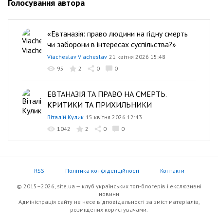
Голосування автора
«Евтаназія: право людини на гідну смерть
чи заборони в інтересах суспільства?»
Viacheslav Viacheslav
21 квітня 2026 15:48
95
2
0
0
ЕВТАНАЗІЯ ТА ПРАВО НА СМЕРТЬ.
КРИТИКИ ТА ПРИХИЛЬНИКИ
Віталій Кулик
15 квітня 2026 12:43
1042
2
0
0
RSS
Політика конфіденційності
Контакти
© 2015–2026, site.ua — клуб українських топ-блогерів i екслюзивнi
новини
Адміністрація сайту не несе відповідальності за зміст матеріалів,
розміщених користувачами.