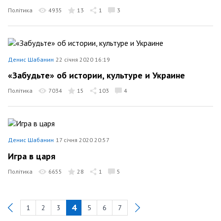
Політика
4935
13
1
3
Денис Шабанин
22 січня 2020 16:19
«Забудьте» об истории, культуре и Украине
Політика
7034
15
103
4
Денис Шабанин
17 січня 2020 20:57
Игра в царя
Політика
6655
28
1
5
4
1
2
3
5
6
7
Previous