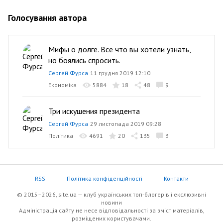
Голосування автора
Мифы о долге. Все что вы хотели узнать,
но боялись спросить.
Сергей Фурса
11 грудня 2019 12:10
Економіка
5884
18
48
9
Три искушения президента
Сергей Фурса
29 листопада 2019 09:28
Політика
4691
20
135
3
RSS
Політика конфіденційності
Контакти
© 2015–2026, site.ua — клуб українських топ-блогерів i екслюзивнi
новини
Адміністрація сайту не несе відповідальності за зміст матеріалів,
розміщених користувачами.