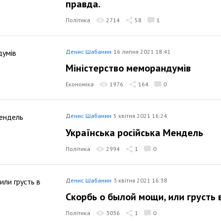
правда.
Політика
2714
58
1
Денис Шабанин
16 липня 2021 18:41
Міністерство меморандумів
Економіка
1976
164
0
Денис Шабанин
5 квітня 2021 16:24
Українська російська Мендель
Політика
2994
1
0
Денис Шабанин
3 квітня 2021 16:38
Скорбь о былой мощи, или грусть 
Політика
3036
1
0