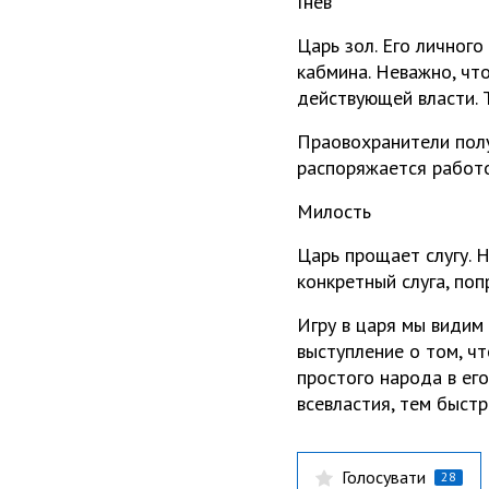
Гнев
Царь зол. Его личного
кабмина. Неважно, что
действующей власти. Т
Праовохранители полу
распоряжается работо
Милость
Царь прощает слугу. 
конкретный слуга, по
Игру в царя мы видим
выступление о том, ч
простого народа в ег
всевластия, тем быстр
Голосувати
28