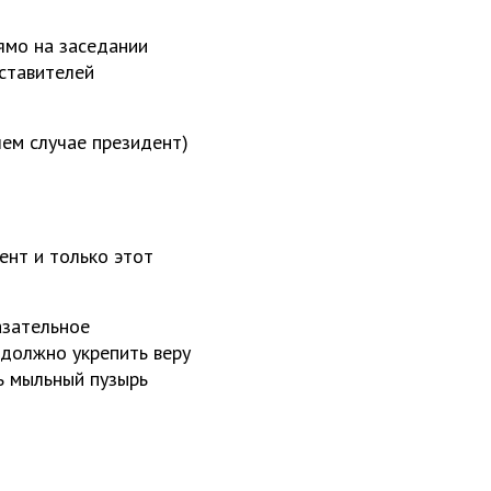
рямо на заседании
дставителей
шем случае президент)
ент и только этот
азательное
 должно укрепить веру
ь мыльный пузырь