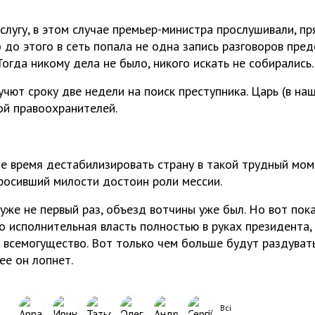
 слугу, в этом случае премьер-министра прослушивали, п
 до этого в сеть попала не одна запись разговоров пре
огда никому дела не было, никого искать не собирались.
чют сроку две недели на поиск преступника. Царь (в на
й правоохранителей.
Не время дестабилизировать страну в такой трудный мом
просивший милости достоин роли мессии.
 уже не первый раз, объезд вотчины уже был. Но вот пок
то исполнительная власть полностью в руках президента,
о всемогущество. Вот только чем больше будут раздуват
ее он лопнет.
Всі