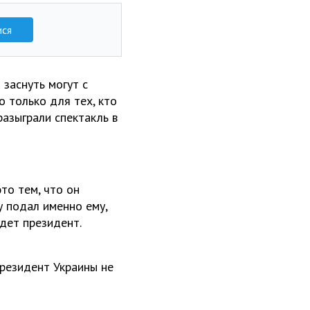
ися
 заснуть могут с
о только для тех, кто
разыграли спектакль в
то тем, что он
у подал именно ему,
удет президент.
президент Украины не