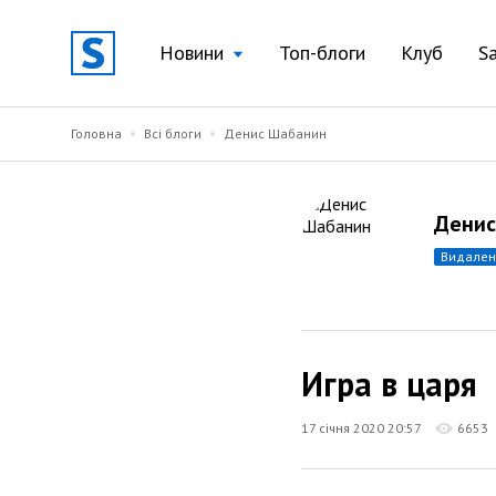
Новини
Топ-блоги
Клуб
S
Головна
Всі блоги
Денис Шабанин
Денис
видале
Игра в царя
17 січня 2020 20:57
6653