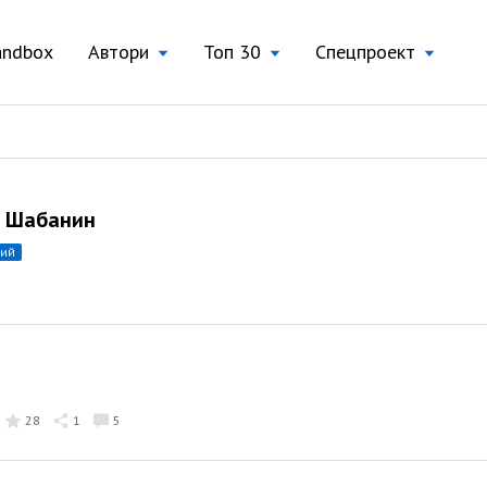
andbox
Автори
Топ 30
Спецпроект
 Шабанин
ний
28
1
5