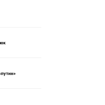
тюк
«путин»