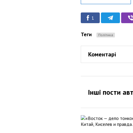
1
Теги
Політика
Коментарі
Інші пости ав