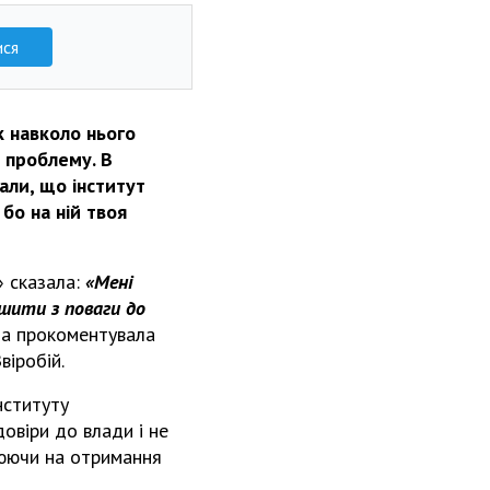
ися
 навколо нього
 проблему. В
али, що інститут
бо на ній твоя
 сказала:
«Мені
ушити з поваги до
на прокоментувала
віробій.
нституту
овіри до влади і не
цюючи на отримання