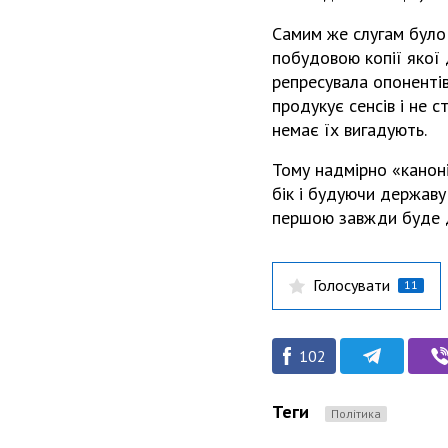
Самим же слугам було 
побудовою копії якої 
репресувала опонентів 
продукує сенсів і не 
немає їх вигадують.
Тому надмірно «каноні
бік і будуючи державу
першою завжди буде д
Голосувати
11
102
Теги
Політика