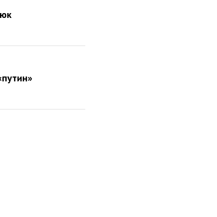
тюк
«путин»
 неликвид