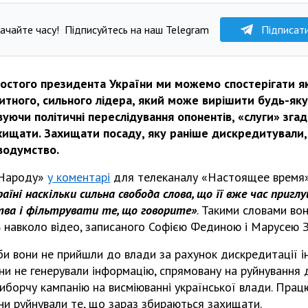
ачайте часу!
Підписуйтесь на наш Telegram
Підписат
остого президента України ми можемо спостерігати як
тного, сильного лідера, який може вирішити будь-яку
вуючи політичні переслідування опонентів, «слуги» згад
ищати. Захищати посаду, яку раніше дискредитували, 
водумство.
 Народу»
у коментарі
для телеканалу «Настоящее время»
раїні наскільки сильна свобода слова, що її вже час пригл
ва і фільтрувати те, що говорите»
. Такими словами во
ь навколо відео, записаного Софією Фединою і Марусею З
кби вони не прийшли до влади за рахунок дискредитації і
ни не генерували інформацію, спрямовану на руйнування д
иборчу кампанію на висміюванні української влади. Пра
ни руйнували те, що зараз збираються захищати.