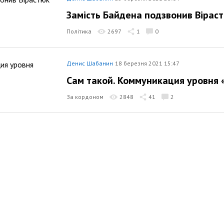
Замість Байдена подзвонив Вірас
Політика
2697
1
0
Денис Шабанин
18 березня 2021 15:47
Сам такой. Коммуникация уровня 
За кордоном
2848
41
2
Денис Шабанин
16 березня 2021 16:09
Українська кісельовщина
Політика
3261
1
0
Денис Шабанин
15 березня 2021 19:35
Не отрекаются любя, или скинуть