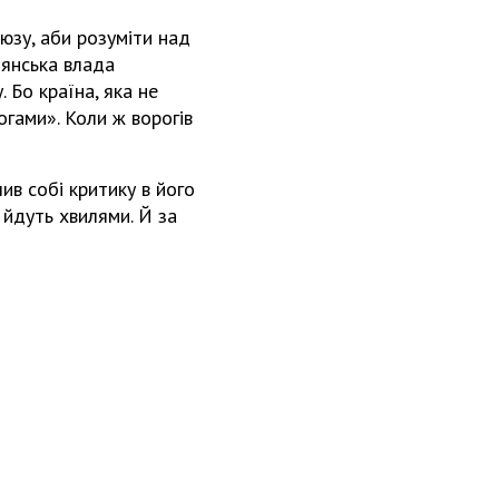
юзу, аби розуміти над
дянська влада
. Бо країна, яка не
огами». Коли ж ворогів
ив собі критику в його
 йдуть хвилями. Й за