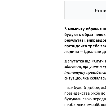
Не втр
З моменту обрання ш
будують образ непохи
результаті, виправдо
президента треба зах
людина — ідеальне д
Депутатка від «Слуги
здається, що у нас в к
інституту президенст
ситуацію, яка склалас
І все було б добре, я
президенства. Якби во
будували свою передв
необхідних емоцій, во