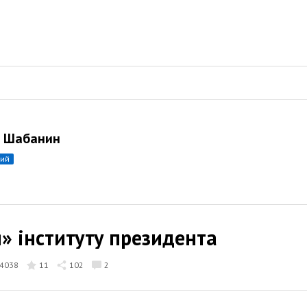
 Шабанин
ний
» інституту президента
4038
11
102
2