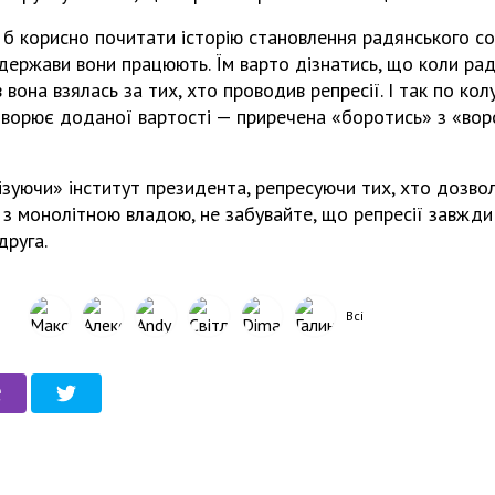
б корисно почитати історію становлення радянського со
держави вони працюють. Їм варто дізнатись, що коли ра
вона взялась за тих, хто проводив репресії. І так по колу
створює доданої вартості — приречена «боротись» з «вор
зуючи» інститут президента, репресуючи тих, хто дозвол
 з монолітною владою, не забувайте, що репресії завжди
руга.
Всі