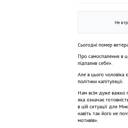
Не втр
Сьогодні помер ветера
Про самоспалення в це
підпалив себе».
Але в цього чоловіка 
політики капітуляції.
Нам всім дуже важко п
яка означає готовніст
в цій ситуації для Ми
навіть так його не по
мотивів».