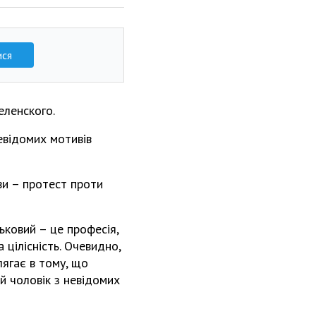
ися
еленского.
евідомих мотивів
ви – протест проти
ьковий – це професія,
 цілісність. Очевидно,
лягає в тому, що
й чоловік з невідомих