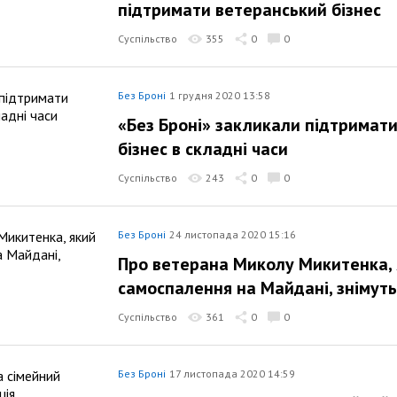
підтримати ветеранський бізнес
Суспільство
355
0
0
Без Броні
1 грудня 2020 13:58
«Без Броні» закликали підтримат
бізнес в складні часи
Суспільство
243
0
0
Без Броні
24 листопада 2020 15:16
Про ветерана Миколу Микитенка, 
самоспалення на Майдані, знімуть
Суспільство
361
0
0
Без Броні
17 листопада 2020 14:59