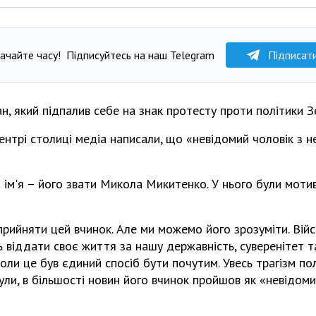
ачайте часу!
Підписуйтесь на наш Telegram
Підписат
н, який підпалив себе на знак протесту проти політики З
нтрі столиці медіа написали, що «невідомий чоловік з н
є ім'я – його звати Микола Микитенко. У нього були моти
рийняти цей вчинок. Але ми можемо його зрозуміти. Війс
ь віддати своє життя за нашу державність, суверенітет та
коли це був єдиний спосіб бути почутим. Увесь трагізм по
чули, в більшості новин його вчинок пройшов як «невідоми