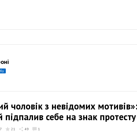
роні
убу
ий чоловік з невідомих мотивів»
й підпалив себе на знак протесту
7
21
49
1