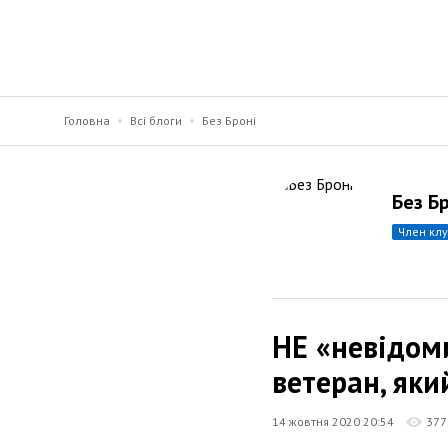
Головна
Всі блоги
Без Броні
Без Б
член кл
НЕ «невідом
ветеран, яки
14 жовтня 2020 20:54
377