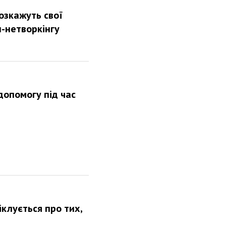
озкажуть свої
н-нетворкінгу
допомогу під час
іклується про тих,