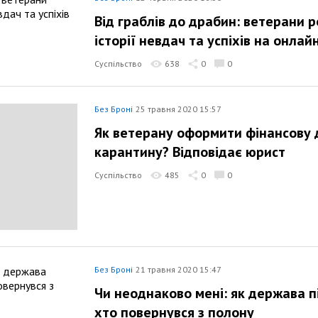
Від граблів до драбин: ветерани р
історії невдач та успіхів на онлай
Суспільство
638
0
0
Без Броні
25 травня 2020 15:57
Як ветерану оформити фінансову 
карантину? Відповідає юрист
Суспільство
485
0
0
Без Броні
21 травня 2020 15:47
Чи неоднаково мені: як держава п
хто повернувся з полону