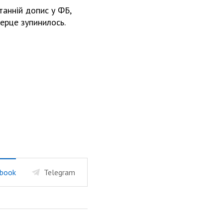
танній допис у ФБ,
серце зупинилось.
book
Telegram