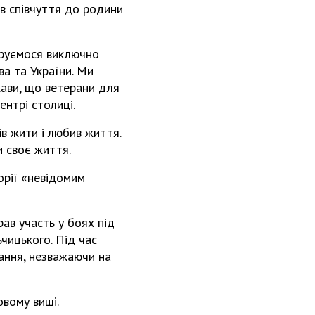
ів співчуття до родини
еруємося виключно
ва та України. Ми
жави, що ветерани для
ентрі столиці.
в жити і любив життя.
и своє життя.
орії «невідомим
ав участь у боях під
чицького. Під час
вання, незважаючи на
овому виші.