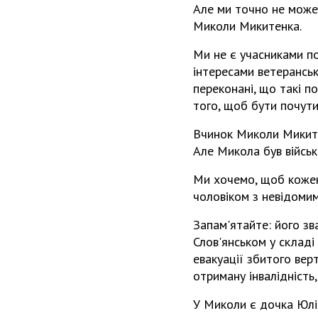
Але ми точно не можем
Миколи Микитенка.
Ми не є учасниками п
інтересами ветеранськ
переконані, що такі п
того, щоб бути почути
Вчинок Миколи Микитен
Але Микола був військ
Ми хочемо, щоб кожен 
чоловіком з невідоми
Запам'ятайте: його зв
Слов'янськом у складі
евакуації збитого вер
отриману інвалідність,
У Миколи є дочка Юлія