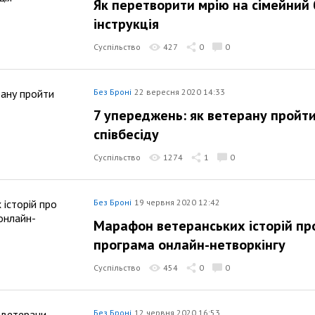
Як перетворити мрію на сімейний 
інструкція
Суспільство
427
0
0
Без Броні
22 вересня 2020 14:33
7 упереджень: як ветерану пройти
співбесіду
Суспільство
1274
1
0
Без Броні
19 червня 2020 12:42
Марафон ветеранських історій про
програма онлайн-нетворкінгу
Суспільство
454
0
0
Без Броні
12 червня 2020 16:53