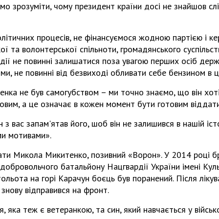
о зрозуміти, чому президент країни досі не знайшов сл
олітичних процесів, не фінансуємося жодною партією і к
ої та волонтерської спільноти, громадянського суспільст
одії не повинні залишатися поза увагою перших осіб дер
ми, не повинні від безвиході обливати себе бензином в ц
ка не був самогубством – ми точно знаємо, що він хоті
овим, а це означає в кожен момент бути готовим віддат
з вас запам'ятав його, шоб він не залишився в нашій іст
ми мотивами».
ати Микола Микитенко, позивний «Ворон». У 2014 році бр
 добровольчого батальйону Нацгвардії України імені Куль
тольота на горі Карачун боєць був поранений. Після ліку
 знову відправився на фронт.
, яка теж є ветеранкою, та син, який навчається у військ