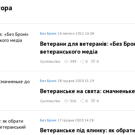
тора
Без Броні
14 лютого 2021 16:04
Ветерани для ветеранів: «Без Брон
ветеранського медіа
Суспільство
399
0
0
Без Броні
28 грудня 2020 15:29
Ветеранське на свята: смачненьке
Суспільство
316
0
0
Без Броні
17 грудня 2020 14:28
Ветеранське під ялинку: як обрат