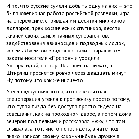
И то, что русские сумели добыть одну из них — это
была ювелирная работа российской разведки, игра
на опережение, стоившая им десятки миллионов
долларов, трех космических спутников, десяти
жизней своих самых тайных суперагентов,
задействования авианосцев и подводных лодок,
восемь Джемсов Бондов прыгали с парашютом с
ракеты-носителя «Протон» и уходили
Антарктидой, пастор Шлаг шел на лыжах, а
Штирлиц проснется ровно через двадцать минут.
Ну потому что как же иначе-то.
А если вдруг выяснится, что невероятная
спецоперация утекла к противнику просто потому,
что тупая пизда без доступа просто сидела на
совещании, как на проходном дворе, а потом дома
вечером под пельмени рассказала мужу, что там
слышала, а тот, чисто потрындеть, в чате под
пивко написал своему какому-нибудь дружку в