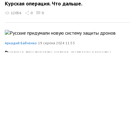
Курская операция. Что дальше.
12056
0
0
Аркадий Бабченко
19 серпня 2024 11:53
Русские придумали новую систему защиты
дронов
9581
0
0
Аркадий Бабченко
15 серпня 2024 12:49
Пятьдесят дронов ушли на фронт.
1834
0
0