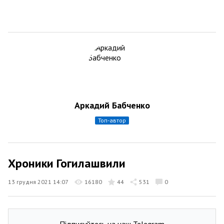
Аркадий Бабченко
топ-автор
Хроники Гогилашвили
13 грудня 2021 14:07
16180
44
531
0
Підписуйтесь на наш Telegram