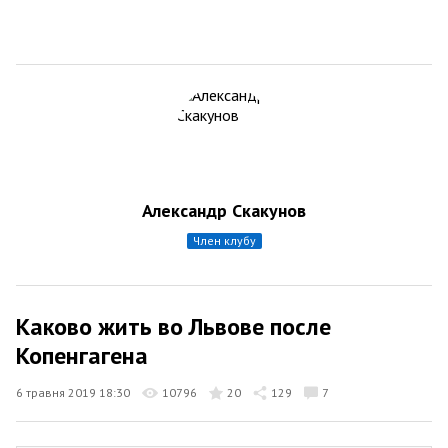
Александр Скакунов
член клубу
Каково жить во Львове после
Копенгагена
6 травня 2019 18:30
10796
20
129
7