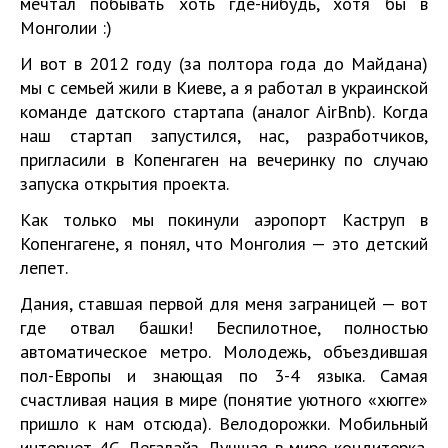
мечтал побывать хоть где-нибудь, хотя бы в
Монголии :)
И вот в 2012 году (за полтора года до Майдана)
мы с семьей жили в Киеве, а я работал в украинской
команде датского стартапа (аналог AirBnb). Когда
наш стартап запустился, нас, разработчиков,
пригласили в Копенгаген на вечеринку по случаю
запуска открытия проекта.
Как только мы покинули аэропорт Каструп в
Копенгагене, я понял, что Монголия — это детский
лепет.
Дания, ставшая первой для меня заграницей — вот
где отвал башки! Беспилотное, полностью
автоматическое метро. Молодежь, объездившая
пол-Европы и знающая по 3-4 языка. Самая
счастливая нация в мире (понятие уютного «хюгге»
пришло к нам отсюда). Велодорожки. Мобильный
интернет 4G. Легалайз. Лучшая в мире кондитерка.