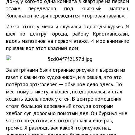
дому, у кого-то одна комната в квартире на первом
этаже переделана под книжный магазин.
Копенгаген не зря переводится «торговая гавань»...
Из-за этого у меня и случился однажды курьез. Я
шел по центру города, району Кристиансхавн,
вдоль магазинов на первом этаже. И мое внимание
привлек вот этот красный дом:
За витринами были странные рисунки и вырезки из
газет с каким-то художником, и я решил, что это
потёртая арт-галерея — обычное дело здесь. По
местному этикету, я вошел, поздоровался, и стал
ходить вдоль полок у стен. В центре помещения
стоял большой деревянный стол, за которым
хлебал суп довольно помятый дед. Он буркнул мне
что-то по-датски, и я поздоровался еще раз,
громче. Я разглядывал какой-то рисунок над
диваном у стены, когда он буркнул что-то уже