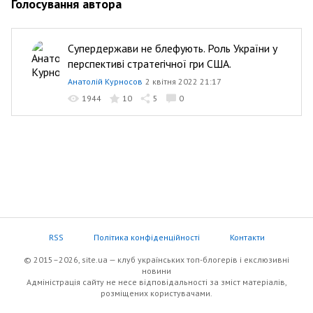
Голосування автора
Супердержави не блефують. Роль України у
перспективі стратегічної гри США.
Анатолій Курносов
2 квітня 2022 21:17
1944
10
5
0
RSS
Політика конфіденційності
Контакти
© 2015–2026, site.ua — клуб українських топ-блогерів i екслюзивнi
новини
Адміністрація сайту не несе відповідальності за зміст матеріалів,
розміщених користувачами.