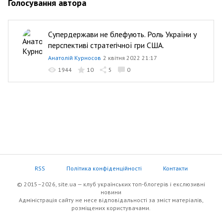
Голосування автора
Супердержави не блефують. Роль України у
перспективі стратегічної гри США.
Анатолій Курносов
2 квітня 2022 21:17
1944
10
5
0
RSS
Політика конфіденційності
Контакти
© 2015–2026, site.ua — клуб українських топ-блогерів i екслюзивнi
новини
Адміністрація сайту не несе відповідальності за зміст матеріалів,
розміщених користувачами.