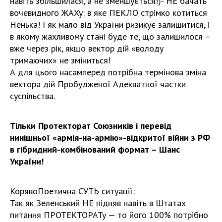
навіть збільшилася, а не зменшується!)- НЕ бачать
вочевидного ЖАХу: в яке ПЕКЛО стрімко котиться
Ненька! І як мало від України ризикує залишитися, і
в якому жахливому стані буде те, що залишилося –
вже через рік, якщо вектор дій «володу
тримаючих» не зміниться!
А для цього насамперед потрібна термінова зміна
вектора дій Пробудженої Адекватної частки
суспільства.
Тільки Протекторат Союзників і перевід
нинішньої «армія-на-армію»-відкритої війни з РФ
в гібридний-комбінований формат – Шанс
України!
КорявоПоетична СУТЬ ситуації:
Так як Зеленський НЕ підняв навіть в Штатах
питання ПРОТЕКТОРАТу — то його 100% потрібно