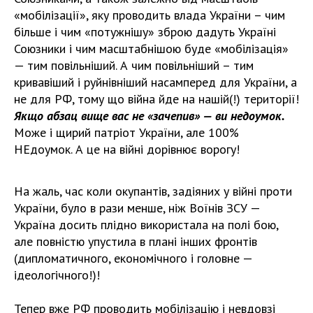
«мобілізації», яку проводить влада України – чим
більше і чим «потужнішу» зброю дадуть Україні
Союзники і чим масштабнішою буде «мобілізація»
— тим повільніший. А чим повільніший – тим
кривавіший і руйнівніший насамперед для України, а
не для РФ, тому що війна йде на нашій(!) території!
Якщо абзац вище вас не «зачепив» — ви недоумок.
Може і щирий патріот України, але 100%
НЕдоумок. А це на війні дорівнює ворогу!
На жаль, час коли окупантів, задіяних у війні проти
України, було в рази менше, ніж Воїнів ЗСУ —
Україна досить плідно використала на полі бою,
але повністю упустила в плані інших фронтів
(дипломатичного, економічного і головне —
ідеологічного!)!
Тепер вже РФ проводить мобілізацію і невдовзі