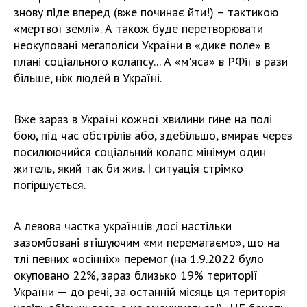
знову піде вперед (вже починає йти!) – тактикою
«мертвої землі». А також буде перетворювати
неокуповані мегаполіси України в «дике поле» в
плані соціального колапсу... А «м'яса» в РФії в рази
більше, ніж людей в Україні.
Вже зараз в Україні кожної хвилини гине на полі
бою, під час обстрілів або, здебільшо, вмирає через
посилюючийся соціальний колапс мінімум один
житель, який так би жив. І ситуація стрімко
погіршується.
А левова частка українців досі настільки
зазомбовані втішуючим «ми перемагаємо», що на
тлі певних «осінніх» перемог (на 1.9.2022 було
окуповано 22%, зараз близько 19% території
України — до речі, за останній місяць ця територія