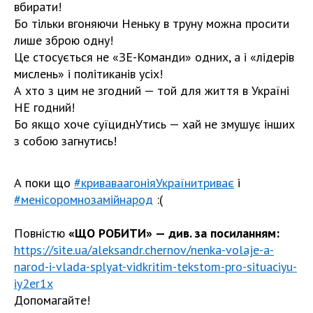
вбирати!
Бо тільки вгоняючи Неньку в труну можна просити
лише зброю одну!
Це стосується не «ЗЕ-Команди» одних, а і «лідерів
мислень» і політиканів усіх!
А хто з цим не згодний — той для життя в Україні
НЕ годний!
Бо якщо хоче суїциднУтись — хай не змушує інших
з собою загнутись!
А поки що
#криваваагоніяУкраїнитриває
і
#менісоромнозамійнарод
:(
Повністю
«ЩО РОБИТИ» — див. за посиланням:
https://site.ua/aleksandr.chernov/nenka-volaje-a-
narod-i-vlada-splyat-vidkritim-tekstom-pro-situaciyu-
iy2er1x
Допомагайте!