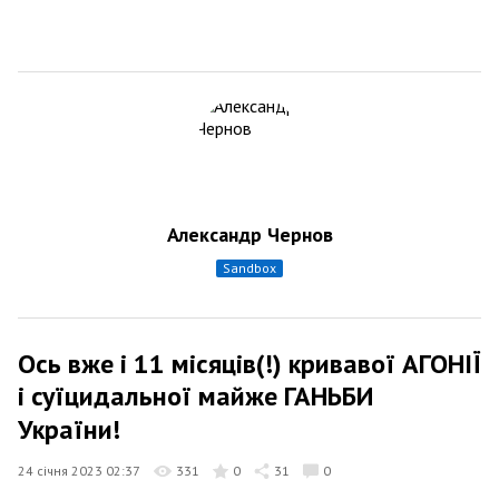
Александр Чернов
sandbox
Ось вже і 11 місяців(!) кривавої АГОНІЇ
і суїцидальної майже ГАНЬБИ
України!
24 січня 2023 02:37
331
0
31
0