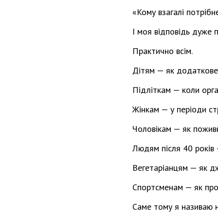
«Кому взагалі потрібн
І моя відповідь дуже 
Практично всім.
Дітям — як додаткове 
Підліткам — коли орга
Жінкам — у періоди ст
Чоловікам — як пожив
Людям після 40 років 
Вегетаріанцям — як дж
Спортсменам — як про
Саме тому я називаю н