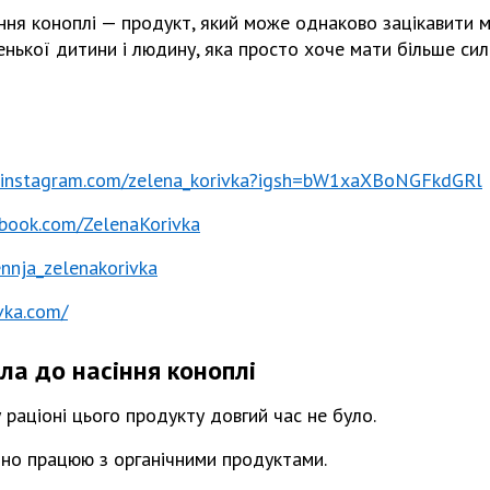
ня коноплі — продукт, який може однаково зацікавити м'
нької дитини і людину, яка просто хоче мати більше сил
.instagram.com/zelena_korivka?igsh=bW1xaXBoNGFkdGRl
ebook.com/ZelenaKorivka
nnja_zelenakorivka
ivka.com/
ла до насіння коноплі
 раціоні цього продукту довгий час не було.
ійно працюю з органічними продуктами.