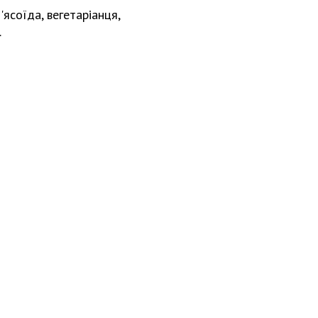
ясоїда, вегетаріанця,
.