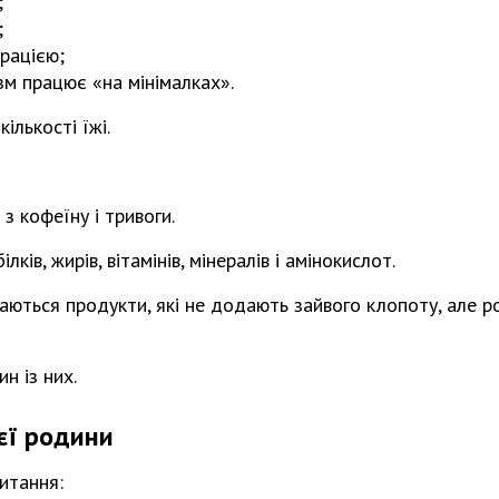
;
;
рацією;
зм працює «на мінімалках».
ількості їжі.
з кофеїну і тривоги.
лків, жирів, вітамінів, мінералів і амінокислот.
ються продукти, які не додають зайвого клопоту, але р
ин із них.
єї родини
итання: