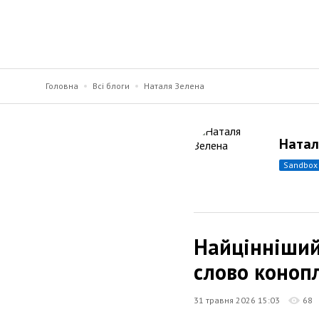
Головна
Всі блоги
Наталя Зелена
Натал
sandbox
Найцінніший
слово коноп
31 травня 2026 15:03
68