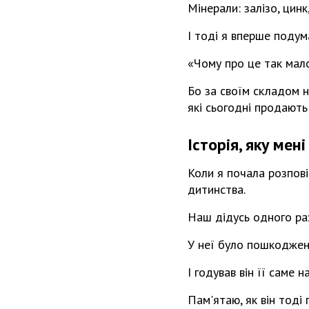
Мінерали: залізо, цинк
І тоді я вперше подум
«Чому про це так мал
Бо за своїм складом н
які сьогодні продають
Історія, яку мен
Коли я почала розпові
дитинства.
Наш дідусь одного ра
У неї було пошкоджене
І годував він її саме н
Пам'ятаю, як він тоді 