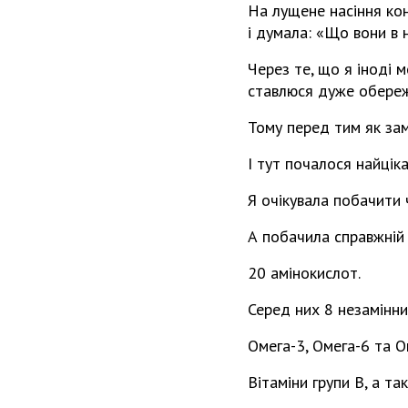
На лущене насіння кон
і думала: «Що вони в
Через те, що я іноді м
ставлюся дуже обере
Тому перед тим як зам
І тут почалося найціка
Я очікувала побачити 
А побачила справжній н
20 амінокислот.
Серед них 8 незамінни
Омега-3, Омега-6 та О
Вітаміни групи В, а так