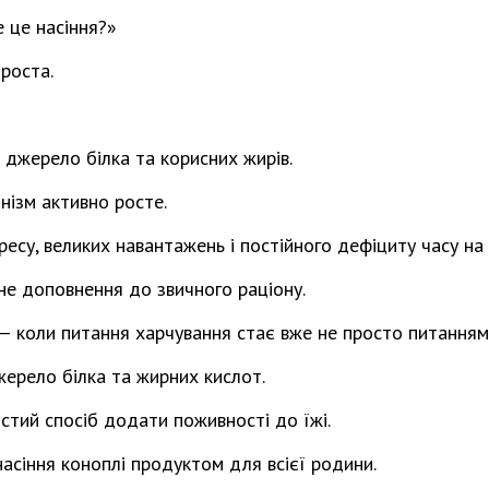
е це насіння?»
проста.
джерело білка та корисних жирів.
нізм активно росте.
ресу, великих навантажень і постійного дефіциту часу на 
не доповнення до звичного раціону.
— коли питання харчування стає вже не просто питанням
ерело білка та жирних кислот.
стий спосіб додати поживності до їжі.
асіння коноплі продуктом для всієї родини.