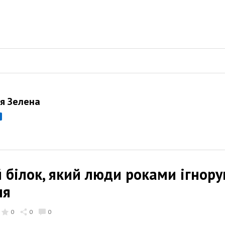
я Зелена
 білок, який люди роками ігнору
ля
0
0
0