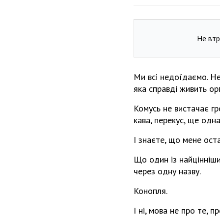
Не втр
Ми всі недоїдаємо. Не
яка справді живить орг
Комусь не вистачає гр
кава, перекус, ще одна
І знаєте, що мене ост
Що один із найцінніш
через одну назву.
Конопля.
І ні, мова не про те, 