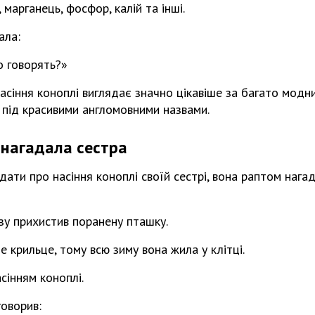
, марганець, фосфор, калій та інші.
ала:
о говорять?»
асіння коноплі виглядає значно цікавіше за багато модни
 під красивими англомовними назвами.
і нагадала сестра
дати про насіння коноплі своїй сестрі, вона раптом нага
зу прихистив поранену пташку.
 крильце, тому всю зиму вона жила у клітці.
асінням коноплі.
говорив: