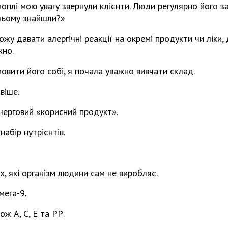
оплі мою увагу звернули клієнти. Люди регулярно його з
 ньому знайшли?»
ожу давати алергічні реакції на окремі продукти чи ліки,
жно.
овити його собі, я почала уважно вивчати склад.
віше.
черговий «корисний продукт».
абір нутрієнтів.
х, які організм людини сам не виробляє.
мега-9.
ож А, С, Е та РР.