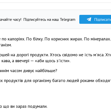
ачайте часу!
Підписуйтесь на наш Telegram
Підписат
 по калоріях. По білку. По корисних жирах. По мінералах.
анізм.
ошей на дорогі продукти. Хтось свідомо не їсть м'яса. Хт
 кава, а ввечері — «аби щось з'їсти».
аннім часом дивує найбільше?
их продуктів для організму багато людей роками обход
про що ви зараз подумали.