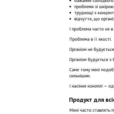
бажання солодкого
проблеми зі шкірою
труднощі з концент
відчуття, що органі
І проблема часто не в к
Проблема в її якості.
Організм не будується 
Організм будується з бі
Саме тому мені подоба
сильнішим.
І насіння коноплі — од
Продукт для всі
Мені часто ставлять п