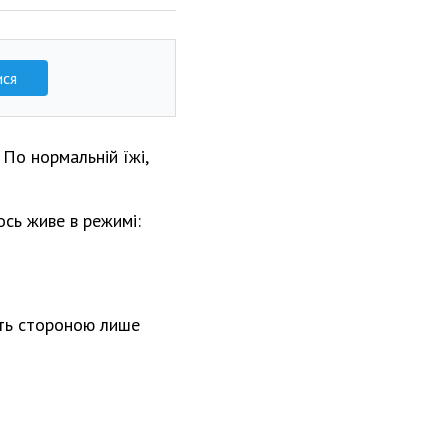
ися
 По нормальній їжі,
ось живе в режимі:
ять стороною лише