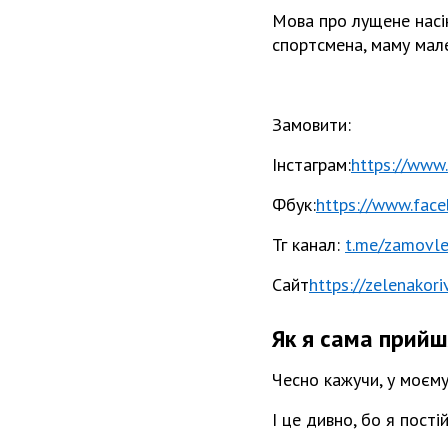
Мова про лущене насін
спортсмена, маму мале
Замовити:
Інстаграм:
https://www
Фбук:
https://www.fac
Тг канал:
t.me/zamovle
Сайт
https://zelenakor
Як я сама прийш
Чесно кажучи, у моєму
І це дивно, бо я пост