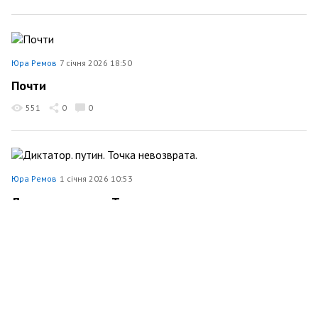
Юра Ремов
7 січня 2026 18:50
Почти
551
0
0
Юра Ремов
1 січня 2026 10:53
Диктатор. путин. Точка невозврата.
Політика
599
0
0
Юра Ремов
31 грудня 2025 14:30
З новим роком Україна !