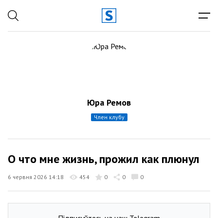
Юра Ремов
член клубу
О что мне жизнь, прожил как плюнул
6 червня 2026 14:18
454
0
0
0
Підписуйтесь на наш Telegram