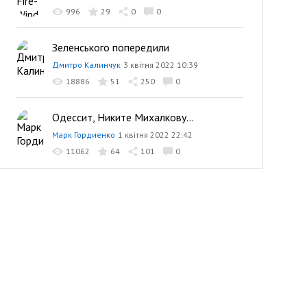
996
29
0
0
Зеленського попередили
Дмитро Калинчук
3 квітня 2022 10:39
18886
51
250
0
Одессит, Никите Михалкову...
Марк Гордиенко
1 квітня 2022 22:42
11062
64
101
0