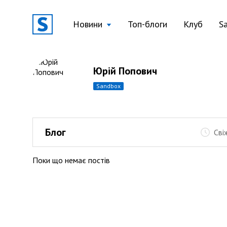
Новини
Топ-блоги
Клуб
S
Юрій Попович
sandbox
Блог
Сві
Поки що немає постів