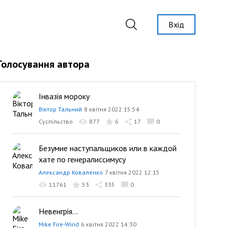
Вхід
Голосування автора
Інвазія мороку
Віктор Тальний
8 квітня 2022 15:54
Суспільство
877
6
17
0
Безумие наступальщиков или в каждой
хате по генералиссимусу
Александр Коваленко
7 квітня 2022 12:15
11761
53
335
0
Невенгрія…
Mike Fire-Wind
6 квітня 2022 14:30