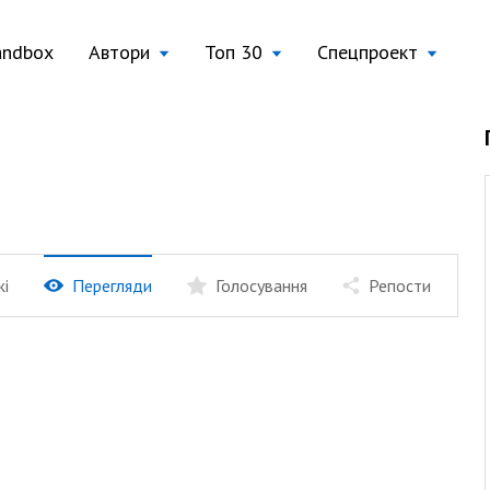
andbox
Автори
Топ 30
Спецпроект
жі
Перегляди
Голосування
Репости