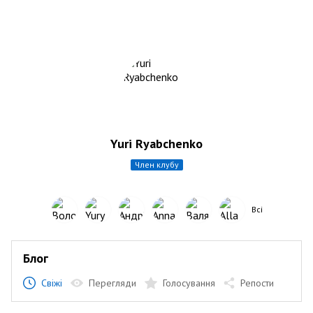
Yuri Ryabchenko
член клубу
Всі
Блог
Свіжі
Перегляди
Голосування
Репости