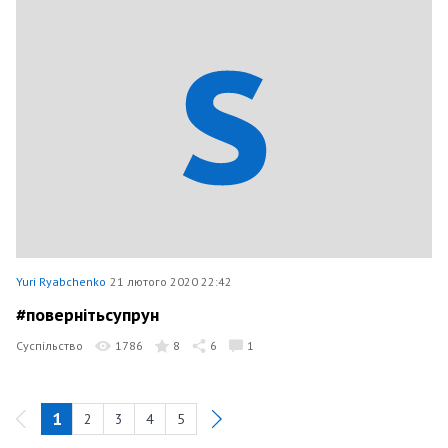
Yuri Ryabchenko
21 лютого 2020 22:42
#повернітьсупрун
Суспільство
1786
8
6
1
1
2
3
4
5