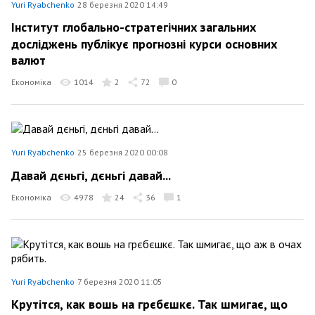
Yuri Ryabchenko
28 березня 2020 14:49
Інститут глобально-стратегічних загальних
досліджень публікує прогнозні курси основних
валют
Економіка
1014
2
72
0
Yuri Ryabchenko
25 березня 2020 00:08
Давай дєньгі, дєньгі давай...
Економіка
4978
24
36
1
Yuri Ryabchenko
7 березня 2020 11:05
Крутітся, как вошь на грєбєшкє. Так шмигає, що