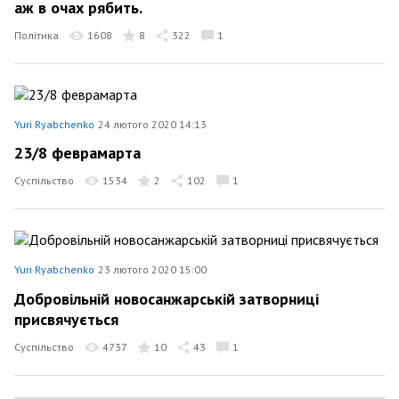
аж в очах рябить.
Політика
1608
8
322
1
Yuri Ryabchenko
24 лютого 2020 14:13
23/8 феврамарта
Суспільство
1534
2
102
1
Yuri Ryabchenko
23 лютого 2020 15:00
Добровільній новосанжарській затворниці
присвячується
Суспільство
4737
10
43
1