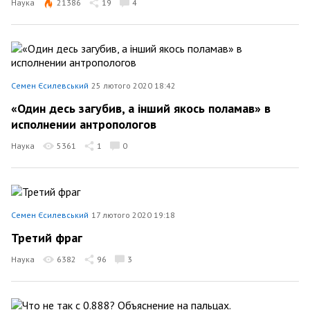
Наука
21386
19
4
Семен Єсилевський
25 лютого 2020 18:42
«Один десь загубив, а інший якось поламав» в
исполнении антропологов
Наука
5361
1
0
Семен Єсилевський
17 лютого 2020 19:18
Третий фраг
Наука
6382
96
3