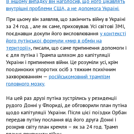
В іншому випадку він наголосив, що його цікавлять
внутрішні проблеми США, а не допомога Україні.
При цьому він заявляв, що закінчить війну в Україні
за 24 год. , але як саме, приховував. Усі світові ЗМІ,
поєднавши докупи його висловлювання
у контексті
його путінської формули «мир в обмін на
території»
, писали, що саме припинення допомоги і
є для путіна і Трампа шляхом до капітуляції
України і припинення війни. Це розуміли усі, крім
поодиноких упоротих осіб з тяжким психічним
захворюванням —
російськомовний трампізм
головного мозку.
На цей раз друзі путіна зустрілись у резиденції
рудого Донні у Флориді, де обговорили план путіна
щодо капітуляції України. Після цієї поїздки Орбан
передав путіну послання від його друга Донні і
розкрив світу план кремля – як за 24 год. Трамп
планує припинити війну: