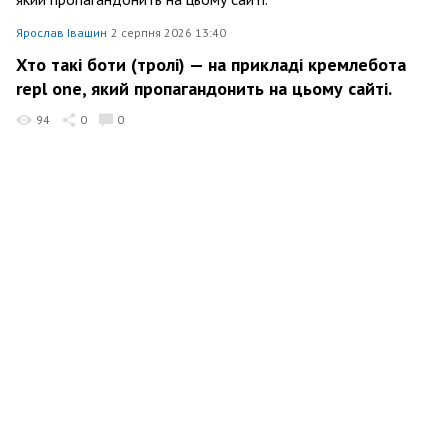
Ярослав Івашин
2 серпня 2026 13:40
Хто такі боти (тролі) — на прикладі кремлебота
repl one, який пропагандонить на цьому сайті.
94
0
0
Ярослав Івашин
31 липня 2026 14:12
ШІ: Тексти repl one відповідають інтересам
Кремля і є прикладами російських ІПСО
78
0
0
Ярослав Івашин
31 липня 2026 06:11