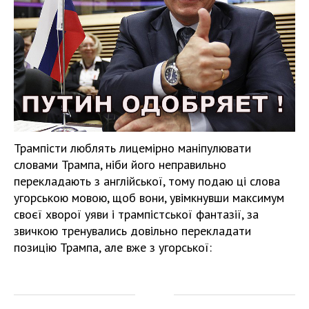
Трампісти люблять лицемірно маніпулювати
словами Трампа, ніби його неправильно
перекладають з англійської, тому подаю ці слова
угорською мовою, щоб вони, увімкнувши максимум
своєї хворої уяви і трампістської фантазії, за
звичкою тренувались довільно перекладати
позицію Трампа, але вже з угорської: