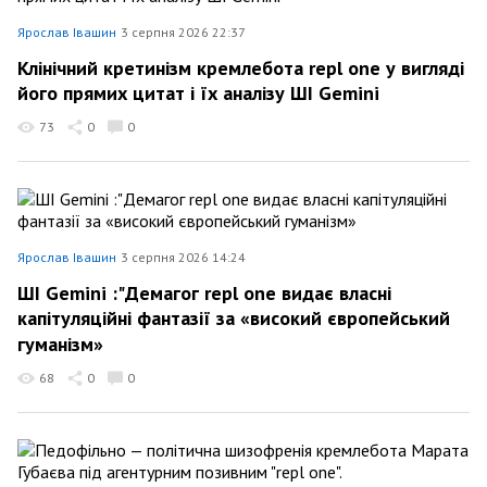
Ярослав Івашин
3 серпня 2026 22:37
Клінічний кретинізм кремлебота repl one у вигляді
його прямих цитат і їх аналізу ШІ Gemini
73
0
0
Ярослав Івашин
3 серпня 2026 14:24
ШІ Gemini :"Демагог repl one видає власні
капітуляційні фантазії за «високий європейський
гуманізм»
68
0
0