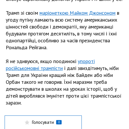
Трамп зі своїм
маріонеткою Майком Джонсоном
в
угоду путіну ламають всю систему американських
цінностей свободи і демократії, яку американці
будували протягом десятиліть, в тому числі і їхні
однопартійці, особливо за часів президенства
Рональда Рейгана.
Я не здивуюся, якщо поодинокі
упороті
російськомовні трампісти
і далі звиздітимуть, ніби
Трамп для України кращий ніж Байден або ніби
Орбан такого не говорив. Їхні маразми треба
демонструвати в школах на уроках історії, щоб у
дітей вироблявся імунітет проти цієї трампістської
зарази.
Голосувати
0