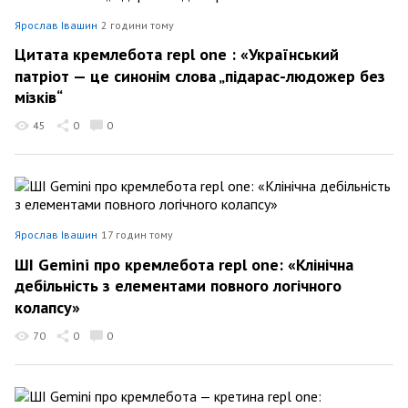
Ярослав Івашин
2 години тому
Цитата кремлебота repl one : «Український
патріот — це синонім слова „підарас-людожер без
мізків“
45
0
0
Ярослав Івашин
17 годин тому
ШІ Gemini про кремлебота repl one: «Клінічна
дебільність з елементами повного логічного
колапсу»
70
0
0