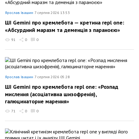
Ярослав Івашин
7 серпня 2026 13:53
ШІ Gemini про кремлебота — кретина repl one:
«Абсурдний маразм та деменція з параноєю»
91
0
0
Ярослав Івашин
7 серпня 2026 05:28
ШІ Gemini про кремлебота repl one: «Розпад
мислення (асоціативна шизофренія),
галюцинаторне марення»
71
0
0