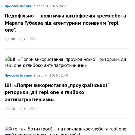
Ярослав Івашин
3 серпня 2026 06:21
Педофільно — політична шизофренія кремлебота
Марата Губаєва під агентурним позивним "repl
one".
98
0
0
Ярослав Івашин
2 серпня 2026 21:40
ШІ: «Попри використання „проукраїнської“
риторики, дії repl one є глибоко
антипатріотичними»
78
0
0