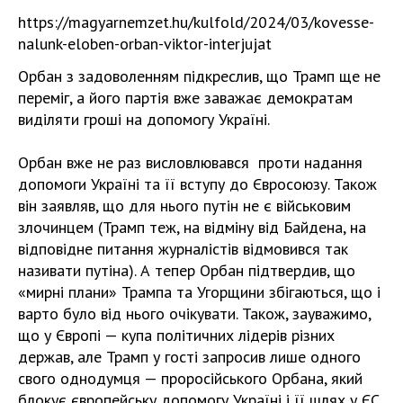
https://magyarnemzet.hu/kulfold/2024/03/kovesse-
nalunk-eloben-orban-viktor-interjujat
Орбан з задоволенням підкреслив, що Трамп ще не
переміг, а його партія вже заважає демократам
виділяти гроші на допомогу Україні.
Орбан вже не раз висловлювався проти надання
допомоги Україні та її вступу до Євросоюзу. Також
він заявляв, що для нього путін не є військовим
злочинцем (Трамп теж, на відміну від Байдена, на
відповідне питання журналістів відмовився так
називати путіна). А тепер Орбан підтвердив, що
«мирні плани» Трампа та Угорщини збігаються, що і
варто було від нього очікувати. Також, зауважимо,
що у Європі — купа політичних лідерів різних
держав, але Трамп у гості запросив лише одного
свого однодумця — проросійського Орбана, який
блокує європейську допомогу Україні і її шлях у ЄС.