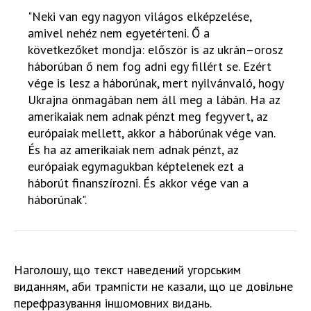
"Neki van egy nagyon világos elképzelése,
amivel nehéz nem egyetérteni. Ő a
következőket mondja: először is az ukrán–orosz
háborúban ő nem fog adni egy fillért se. Ezért
vége is lesz a háborúnak, mert nyilvánvaló, hogy
Ukrajna önmagában nem áll meg a lábán. Ha az
amerikaiak nem adnak pénzt meg fegyvert, az
európaiak mellett, akkor a háborúnak vége van.
És ha az amerikaiak nem adnak pénzt, az
európaiak egymagukban képtelenek ezt a
háborút finanszírozni. És akkor vége van a
háborúnak".
Наголошу, що текст наведений угорським
виданням, аби трампісти не казали, що це довільне
перефразування іншомовних видань.