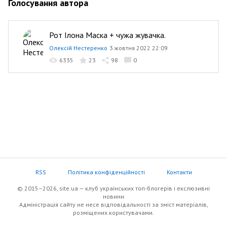
Голосування автора
Рот Ілона Маска + чужа жувачка.
Олексій Нестеренко
3 жовтня 2022 22:09
6335
23
98
0
RSS
Політика конфіденційності
Контакти
© 2015–2026, site.ua — клуб українських топ-блогерів i екслюзивнi
новини
Адміністрація сайту не несе відповідальності за зміст матеріалів,
розміщених користувачами.