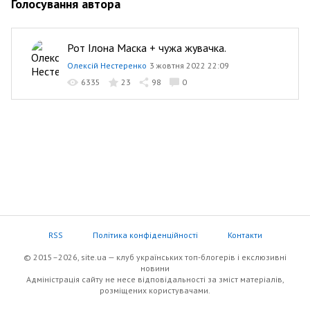
Голосування автора
Рот Ілона Маска + чужа жувачка.
Олексій Нестеренко
3 жовтня 2022 22:09
6335
23
98
0
RSS
Політика конфіденційності
Контакти
© 2015–2026, site.ua — клуб українських топ-блогерів i екслюзивнi
новини
Адміністрація сайту не несе відповідальності за зміст матеріалів,
розміщених користувачами.