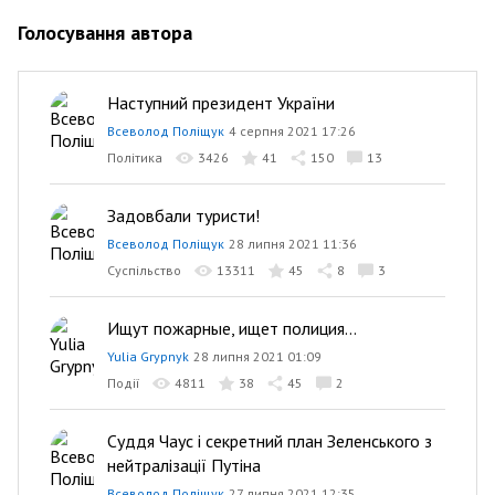
Голосування автора
Наступний президент України
Всеволод Поліщук
4 серпня 2021 17:26
Політика
3426
41
150
13
Задовбали туристи!
Всеволод Поліщук
28 липня 2021 11:36
Суспільство
13311
45
8
3
Ищут пожарные, ищет полиция...
Yulia Grypnyk
28 липня 2021 01:09
Події
4811
38
45
2
Суддя Чаус і секретний план Зеленського з
нейтралізації Путіна
Всеволод Поліщук
27 липня 2021 12:35