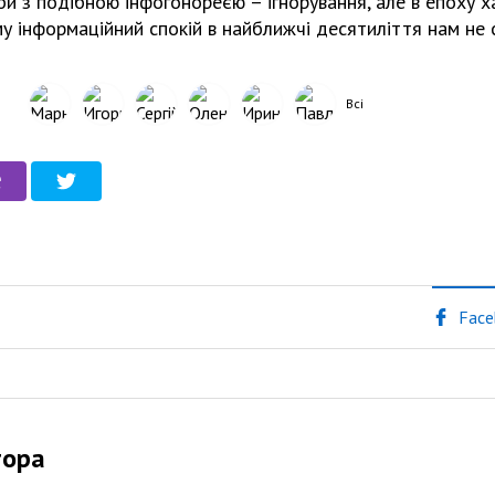
и з подібною інфогонореєю – ігнорування, але в епоху х
 інформаційний спокій в найближчі десятиліття нам не с
Всі
Face
тора