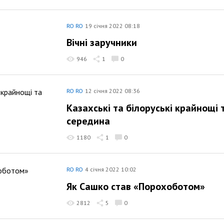
RO RO
19 січня 2022 08:18
Вічні заручники
946
1
0
RO RO
12 січня 2022 08:36
Казахські та білоруські крайнощі 
середина
1180
1
0
RO RO
4 січня 2022 10:02
Як Сашко став «Порохоботом»
2812
5
0