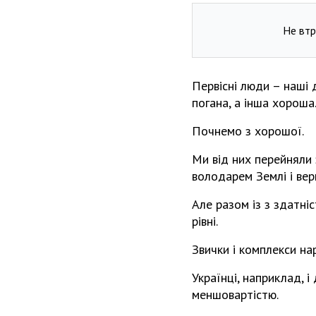
Не втр
Первісні люди – наші д
погана, а інша хороша
Почнемо з хорошої.
Ми від них перейняли 
володарем Землі і вер
Але разом із з здатні
рівні.
Звички і комплекси на
Українці, наприклад, 
меншовартістю.