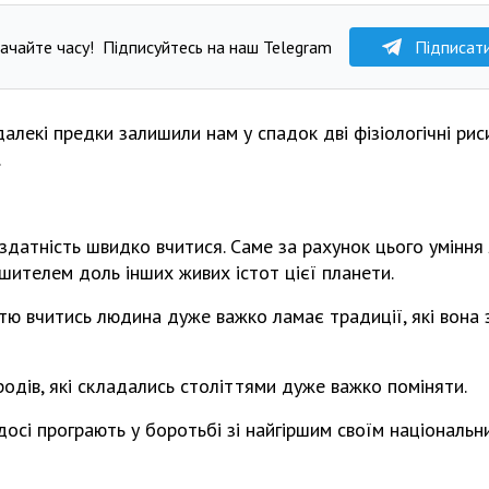
ачайте часу!
Підписуйтесь на наш Telegram
Підписат
алекі предки залишили нам у спадок дві фізіологічні риси
.
здатність швидко вчитися. Саме за рахунок цього уміння
шителем доль інших живих істот цієї планети.
стю вчитись людина дуже важко ламає традиції, які вона 
родів, які складались століттями дуже важко поміняти.
і досі програють у боротьбі зі найгіршим своїм національ