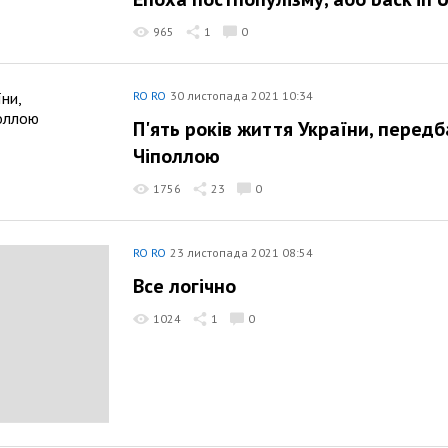
965
1
0
RO RO
30 листопада 2021 10:34
П'ять років життя України, перед
Чіполлою
1756
23
0
RO RO
23 листопада 2021 08:54
Все логічно
1024
1
0