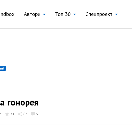
andbox
Автори
Топ 30
Спецпроект
ний
а гонорея
3
21
63
5