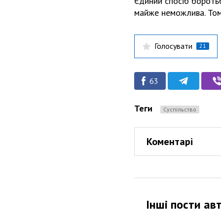
Єдиний спосіб боротьб
майже неможлива. Тому
Голосувати
21
63
Теги
Суспільство
Коментарі
Інші пости ав