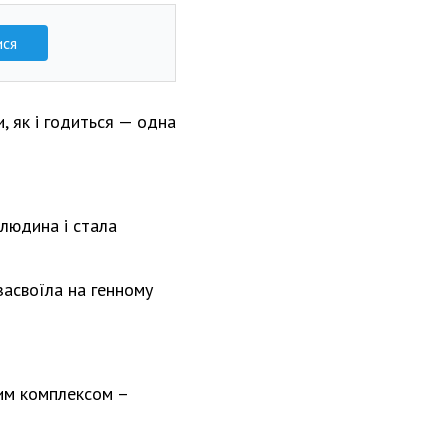
ися
, як і годиться — одна
 людина і стала
засвоїла на генному
ним комплексом –