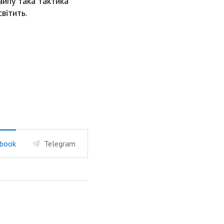
айпу така тактика
вітить.
book
Telegram