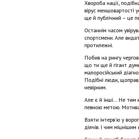
Хвороба нації, подібн
вірус меншовартості у
ще й публічний – це п
Останнім часом увірув
спортсмени. Але видат
протилежні.
Побив на рингу чергов
що ти ще й гігант дум
малоросійський діагно
Подібні люди, щоправд
невірним.
Але є й інші… Не тим к
певною метою. Мотивац
Взяти інтерв'ю у воро
діячів. І чим міцнішим