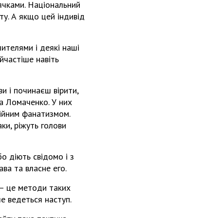
ячками. Національний
ту. А якщо цей індивід
ителями і деякі наші
йчастіше навіть
и і починаєш вірити,
та Ломаченко. У них
гійним фанатизмом.
ки, ріжуть голови
бо діють свідомо і з
ва та власне его.
е – це методи таких
ше ведеться наступ.