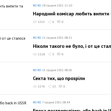
RO RO
28 грудня 2021 11:10
Народний комісар любить випити
1221
6
0
RO RO
21 грудня 2021 08:21
Ніколи такого не було, і от це ста
1118
3
0
RO RO
15 грудня 2021 08:02
Секта тих, що прозріли
2276
13
0
RO RO
7 грудня 2021 08:49
Епоха постпопулізму, або back in 