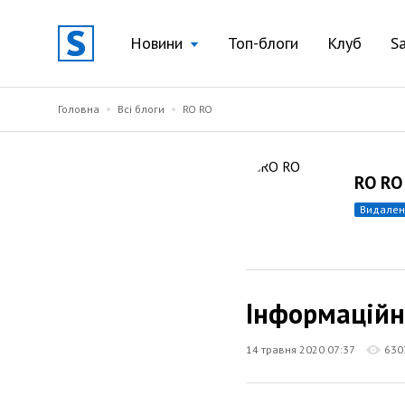
Новини
Топ-блоги
Клуб
S
Головна
Всі блоги
RO RO
RO RO
видале
Інформаційн
14 травня 2020 07:37
630