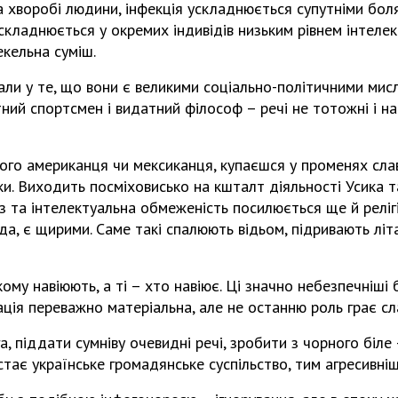
а хворобі людини, інфекція ускладнюється супутніми бол
складнюється у окремих індивідів низьким рівнем інтелек
екельна суміш.
али у те, що вони є великими соціально-політичними мисл
ний спортсмен і видатний філософ – речі не тотожні і на
ого американця чи мексиканця, купаєшся у променях слав
ки. Виходить посміховисько на кшталт діяльності Усика 
з та інтелектуальна обмеженість посилюється ще й релі
а, є щирими. Саме такі спалюють відьом, підривають літа
ому навіюють, а ті – хто навіює. Ці значно небезпечніші 
ія переважно матеріальна, але не останню роль грає сла
га, піддати сумніву очевидні речі, зробити з чорного біл
 стає українське громадянське суспільство, тим агресивні