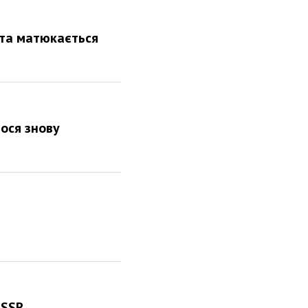
 та матюкається
лося знову
USSR