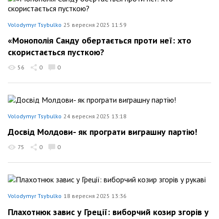
Volodymyr Tsybulko
25 вересня 2025 11:59
«Монополія Санду обертається проти неї: хто
скористається пусткою?
56
0
0
Volodymyr Tsybulko
24 вересня 2025 13:18
Досвід Молдови- як програти виграшну партію!
75
0
0
Volodymyr Tsybulko
18 вересня 2025 13:36
Плахотнюк завис у Греції: виборчий козир згорів у