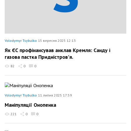
Volodymyr Tsybulko
15 вересня 2025 12:13
Як ЄС профінансував анклав Кремля: Санду і
газова пастка Придністров'я.
82
0
0
Volodymyr Tsybulko
11 липня 2025 17:59
Маніпуляції Онопенка
221
0
0