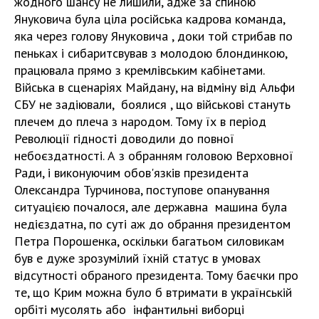
жодного шансу не лишили, адже за спиною
Януковича була ціла російська кадрова команда,
яка через голову Януковича , доки той стрибав по
пеньках і сибаритсвував з молодою блондинкою,
працювала прямо з кремлівським кабінетами.
Війська в сценаріях Майдану, на відміну від Альфи
СБУ не задіювали, боялися , що військові стануть
плечем до плеча з народом. Тому їх в період
Революції гідності доводили до повної
небоєздатності. А з обранням головою Верховної
Ради, і виконуючим обов'язків президента
Олександра Турчинова, поступове опанування
ситуацією почалося, але державна машина була
недієздатна, по суті аж до обрання президентом
Петра Порошенка, оскільки багатьом силовикам
був е дуже зрозумілий їхній статус в умовах
відсутності обраного президента. Тому баєчки про
те, що Крим можна було б втримати в українській
орбіті мусолять або інфантильні виборці