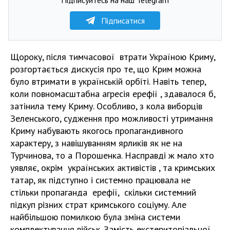
Підписатися
Щороку, після тимчасової втрати Україною Криму,
розгортається дискусія про те, що Крим можна
було втримати в українській орбіті. Навіть тепер,
коли повномасштабна агресія ерефії , здавалося б,
затінила тему Криму. Особливо, з кола виборців
Зеленського, судження про можливості утримання
Криму набувають якогось пропагандивного
характеру, з навішуванням ярликів як не на
Турчинова, то а Порошенка. Насправді ж мало хто
уявляє, окрім українських активістів , та кримських
татар, як підступно і системно працювала не
стільки пропаганда ерефії, скільки системний
підкуп різних страт кримського соціуму. Але
найбільшою помилкою була зміна системи
комплектування військ. Замість екстериторіальної,