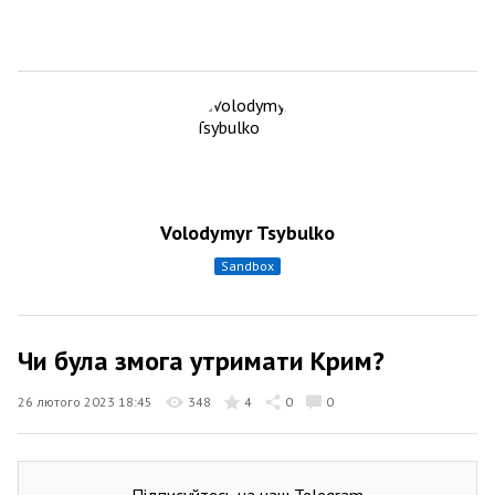
Volodymyr Tsybulko
sandbox
Чи була змога утримати Крим?
26 лютого 2023 18:45
348
4
0
0
Підписуйтесь на наш Telegram