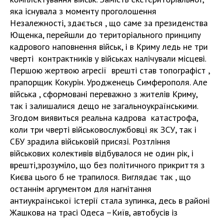
яка існувала з моменту проголошення
Незалежності, здається , що саме за президенства
Ющенка, перейшли до територіального принципу
кадрового наповнення військ, і в Криму ледь не три
чверті контрактників у військах налічували місцеві.
Першою жертвою агресії врешті став топографіст ,
прапорщик Кокурін. Уродженець Симферополя. Але
війська , сформовані переважно з жителів Криму,
так і залишалися дещо не загальноукраїнськими.
Згодом виявиться реальна кадрова катастрофа,
коли три чверті військовослужбовці як ЗСУ, так і
СБУ зрадила військовій присязі. Розтління
військових колективів відбувалося не один рік, і
врешті,зрозуміло, що без політичного прикриття з
Києва цього б не трапилося. Виглядає так , що
останнім аргументом для нагнітання
антиукраїнської істерії стала зупинка, десь в районі
Жашкова на трасі Одеса –Київ, автобусів із