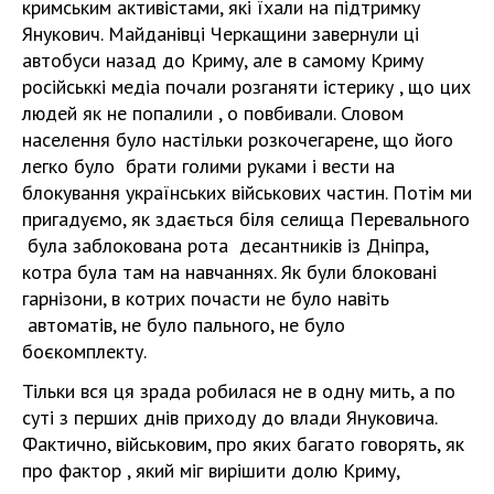
кримським активістами, які їхали на підтримку
Янукович. Майданівці Черкащини завернули ці
автобуси назад до Криму, але в самому Криму
російськкі медіа почали розганяти істерику , що цих
людей як не попалили , о повбивали. Словом
населення було настільки розкочегарене, що його
легко було брати голими руками і вести на
блокування українських військових частин. Потім ми
пригадуємо, як здається біля селища Перевального
була заблокована рота десантників із Дніпра,
котра була там на навчаннях. Як були блоковані
гарнізони, в котрих почасти не було навіть
автоматів, не було пального, не було
боєкомплекту.
Тільки вся ця зрада робилася не в одну мить, а по
суті з перших днів приходу до влади Януковича.
Фактично, військовим, про яких багато говорять, як
про фактор , який міг вирішити долю Криму,