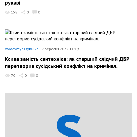
рукаві
158
0
0
Volodymyr Tsybulko
17 вересня 2025 11:19
Ксива замість сантехніка: як старший слідчий ДБР
перетворив сусідський конфлікт на кримінал.
70
0
0