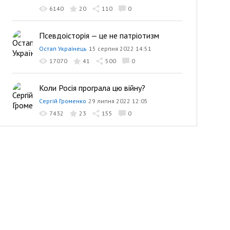
6140
20
110
0
Псевдоісторія — це не патріотизм
Остап Українець
15 серпня 2022 14:51
17070
41
500
0
Коли Росія програла цю війну?
Сергій Громенко
29 липня 2022 12:05
7432
23
155
0