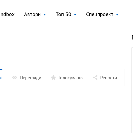
andbox
Автори
Топ 30
Спецпроект
жі
Перегляди
Голосування
Репости