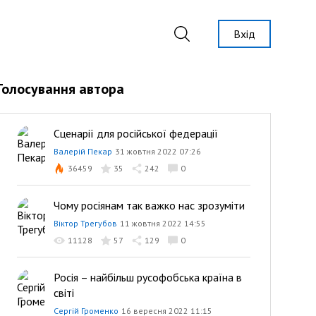
Вхід
Голосування автора
Сценарії для російської федерації
Валерій Пекар
31 жовтня 2022 07:26
36459
35
242
0
Чому росіянам так важко нас зрозуміти
Віктор Трегубов
11 жовтня 2022 14:55
11128
57
129
0
Росія – найбільш русофобська країна в
світі
Сергій Громенко
16 вересня 2022 11:15