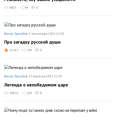
8825
94
0
Віктор Трегубов
3 листопада 2022 23:03
Про загадку русской души
25357
299
0
Віктор Трегубов
17 вересня 2022 22:07
Легенда о непобедимом царе
10511
169
0