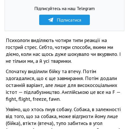
Підписуйтесь на наш Telegram
Підписатися
Психологи виділяють чотири типи реакції на
гострий стрес. Себто, чотири способи, якими ми
діємо, коли нас щось дуже шокувало чи вкурвило. І
не тільки ми, а й усі тваринки.
Спочатку виділили бійку та втечу. Потім
здогадалися, що є ще завмирання. Потім додали
останній варіант, але лише для високосоціальних
істот — підлабузництво. Англійською це все на F —
fight, flight, freeze, fawn.
Уявімо, що хтось пнув собаку. Собака, в залежності
від того, що за собака, може відгризти йому лице
(бійка), втікти (втеча), тупо забитись в угол