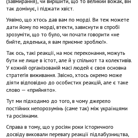
(завмирання), чи вирішити, що то великий вожак, він
так домінує, і піджати хвіст.
Уявімо, що хтось дав вам по морді. Ви теж можете
дати йому по морді, втекти, зависнути в спробі
зрозуміти, що то було, чи почати говорити «не
бийте, дяденька, я вам приємне зроблю!».
Так ось, такі реакції, на моє переконання, можуть
бути не лише в істот, але й у спільнот та колективів.
У кожній організованій масі людей є своя основна
стратегія виживання. Звісно, хтось окремо може
діяти відповідно до особистих реакцій, але є таке
слово — «прийнято».
Тут ми підходимо до того, в чому джерело
постійних непорозумінь (саме так) між українцями
та росіянами.
Справа в тому, що у росіян роки історичного
досвіду виковали перевагу реакції підлабузництва,