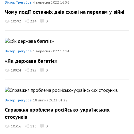
Віктор Трегубов
4 вересня 2022 16:56
Чому події останніх днів схожі на перелам у війні
10592
224
0
Віктор Трегубов
1 вересня 2022 13:14
«Як держава багатіє»
18924
395
0
Віктор Трегубов
18 липня 2022 01:29
Справжня проблема російсько-українських
стосунків
10316
116
0