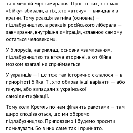
та в меншій мірі замирання. Просто тих, хто мав
«бійку» вбивали, а тіх, хто «втечу» — викидали з
країни. Тому реакція ватніка (основна) —
підлабузництво, а реакція російського ліберала —
завмирання, внутрішня еміграція, «главное самому
остаться человеком».
У білорусів, наприклад, основна «замирання»,
підлабузництво та втеча вторинні, а от бійка
мозком взагалі не сприймається.
У українців — і це теж так історично склалося — в
приорітеті бійка. Ті, хто обирав інші варіанти — або
гинули, або випадали з української
самоідентифікації.
Тому коли Кремль по нам фігачить ракетами — там
щиро сподіваються, що ми оберемо
підлабузництво. Приповземо і будемо просити
помилувати. Бо в них саме так і прийнято.