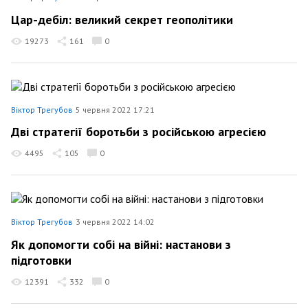
Цар-дебіл: великий секрет геополітики
19273
161
0
Віктор Трегубов
5 червня 2022 17:21
Дві стратегії боротьби з російською агресією
4495
105
0
Віктор Трегубов
3 червня 2022 14:02
Як допомогти собі на війні: настанови з
підготовки
12391
332
0