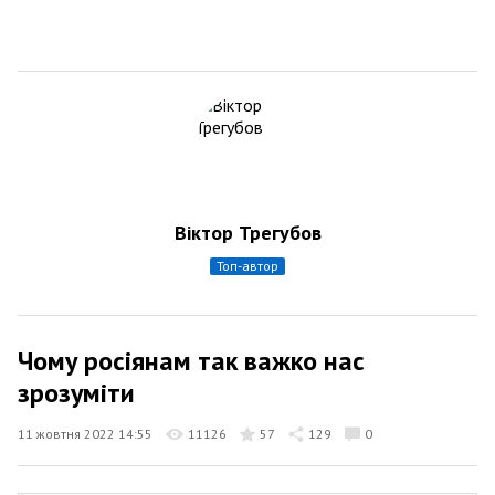
Віктор Трегубов
топ-автор
Чому росіянам так важко нас
зрозуміти
11 жовтня 2022 14:55
11126
57
129
0