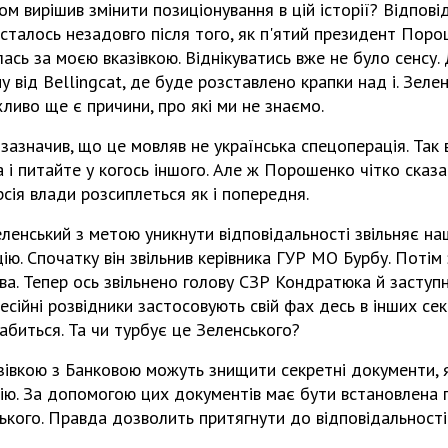
м вирішив змінити позиціонування в цій історії? Відпові
 сталось незадовго після того, як п'ятий президент Поро
ась за моєю вказівкою. Віднікуватись вже не було сенсу
 від Bellingcat, де буде розставлено крапки над і. Зелен
иво ще є причини, про які ми не знаємо.
 зазначив, що це мовляв не українська спецоперація. Так
 і питайте у когось іншого. Але ж Порошенко чітко сказав,
сія влади розсиплеться як і попередня.
ленський з метою уникнути відповідальності звільняє наши
ю. Спочатку він звільнив керівника ГУР МО Бурбу. Потім 
а. Тепер ось звільнено голову СЗР Кондратюка й заступ
есійні розвідники застосовують свій фах десь в інших се
биться. Та чи турбує це Зеленського?
зівкою з Банковою можуть знищити секретні документи, 
рію. За допомогою цих документів має бути встановлена 
кого. Правда дозволить притягнути до відповідальності 