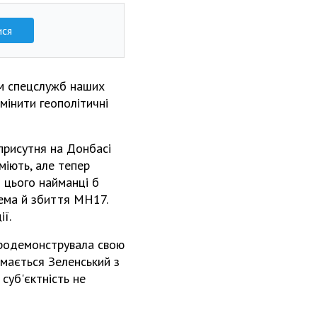
ися
ам спецслужб наших
мінити геополітичні
 присутня на Донбасі
міють, але тепер
м цього найманці б
рема й збиття МН17.
ї.
 продемонструвала свою
еймається Зеленський з
суб'єктність не