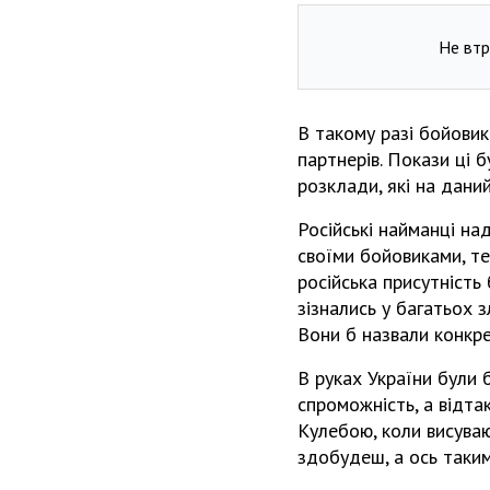
Не втр
В такому разі бойови
партнерів. Покази ці 
розклади, які на даний
Російські найманці на
своїми бойовиками, тех
російська присутність 
зізнались у багатьох 
Вони б назвали конкрет
В руках України були 
спроможність, а відта
Кулебою, коли висуваю
здобудеш, а ось таким