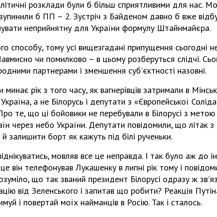
олітичні розклади були б більш сприятливими для нас. 
упинили б ПП – 2. Зустріч з Байденом давно б вже відбу
нувати неприйнятну для України формулу Штайнмайєра.
ого способу, тому усі вищезгадані припущення сьогодні н
авмисно чи помилково – в цьому розберуться слідчі. Сьо
родними партнерами і зменшення суб'єктності назовні.
минає рік з того часу, як вагнерівців затримали в Мінськ
 Україна, а не Білорусь і депутати з «Європейської Солі
ро те, що ці бойовики не перебували в Білорусі з метою 
аїн через небо України. Депутати повідомили, що літак 
ну й залишити борт як кажуть під білі рученьки.
днікуватись, мовляв все це неправда. І так було аж до і
 це він телефонував Лукашенку в липні рік тому і повідом
озуміло, що так званий президент Білорусі одразу ж зв'яз
цію від Зеленського і запитав що робити? Реакція Путі
муй і повертай моїх найманців в Росію. Так і сталось.