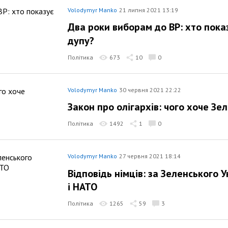
Volodymyr Manko
21 липня 2021 13:19
Два роки виборам до ВР: хто пока
дупу?
Політика
673
10
0
Volodymyr Manko
30 червня 2021 22:22
Закон про олігархів: чого хоче Зе
Політика
1492
1
0
Volodymyr Manko
27 червня 2021 18:14
Відповідь німців: за Зеленського У
і НАТО
Політика
1265
59
3