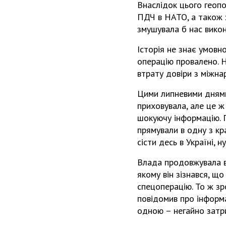
Внаслідок цього геоп
ПДЧ в НАТО, а також з
змушувала б нас вико
Історія не знає умовн
операцію провалено. Н
втрату довіри з міжна
Цими липневими днями 
приховувала, але це ж
шокуючу інформацію. П
прямували в одну з кр
сісти десь в Україні, 
Влада продовжувала ві
якому він зізнався, що
спецоперацію. То ж зр
повідомив про інформа
одною – негайно затри