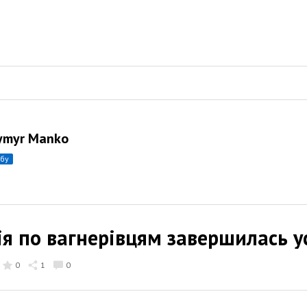
ymyr Manko
убу
ія по вагнерівцям завершилась 
0
1
0