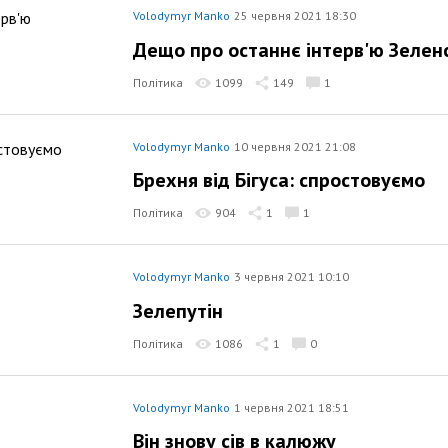
Volodymyr Manko
25 червня 2021 18:30
Дещо про останнє інтерв'ю Зелен
Політика
1099
149
1
Volodymyr Manko
10 червня 2021 21:08
Брехня від Бігуса: спростовуємо
Політика
904
1
1
Volodymyr Manko
3 червня 2021 10:10
Зелепутін
Політика
1086
1
0
Volodymyr Manko
1 червня 2021 18:51
Він знову сів в калюжу