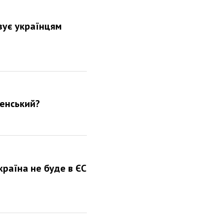
зує українцям
ленський?
країна не буде в ЄС