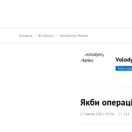
Головна
Всі блоги
Volodymyr Manko
Volod
член кл
Якби операц
27 липня 2021 19:30
712