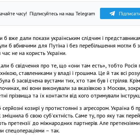
ачайте часу!
Підписуйтесь на наш Telegram
Підписат
ки б вже дали покази українським слідчим і представник
були б вбивчими для Путіна і без перебільшення могли б з
 час не на користь України.
дали б свідчення про те, що «они там есть», тобто Росія
нікою, ставлениками у владі і грошима. Це й так всі розу
була б засвідчена вустами тих, хто там був і стріляв. Крі
злочинах, які вони виконували за вказівкою з Москви, зок
ні прізвища та їх контакти від кого отримували інструкці
б серйозні козирі у протистоянні з агресором. Україна б
к зміцнила б свою суб'єктність. Саме ту, про яку так пер
ть претензії до міжнародних партнерів. Але претензіями 
и спецопераціями – так.