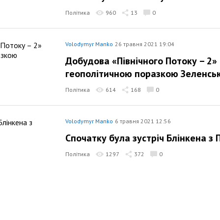
Політика
960
13
0
Volodymyr Manko
26 травня 2021 19:04
Добудова «Північного Потоку – 2»
геополітичною поразкою Зеленсь
Політика
614
168
0
Volodymyr Manko
6 травня 2021 12:56
Спочатку була зустріч Блінкена з
Політика
1297
372
0
Volodymyr Manko
22 квітня 2021 15:38
Чи виженуть Тищенка й Шевченка 
Політика
626
0
0