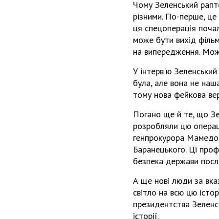
Чому Зеленський рапто
різними. По-перше, це
ця спецоперація почал
може бути вихід фільму
на випередження. Можл
У інтерв'ю Зеленський
була, але вона не наша
тому нова фейкова вер
Погано ще й те, що Зе
розробляли цю операці
генпрокурора Мамедов
Баранецького. Ці проф
безпека держави посла
А ще нові люди за вка
світло на всю цю істо
президентства Зеленсь
історії.