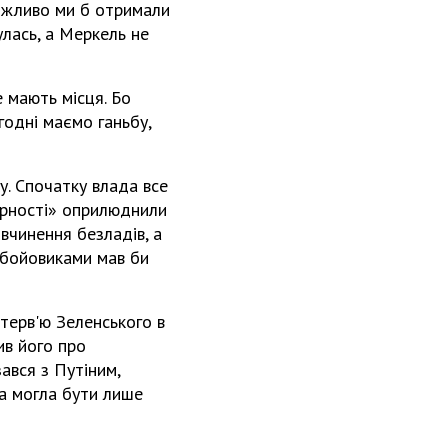
Можливо ми б отримали
лась, а Меркель не
е мають місця. Бо
годні маємо ганьбу,
у. Спочатку влада все
дарності» оприлюднили
вчинення безладів, а
з бойовиками мав би
нтерв'ю Зеленського в
ив його про
ався з Путіним,
на могла бути лише