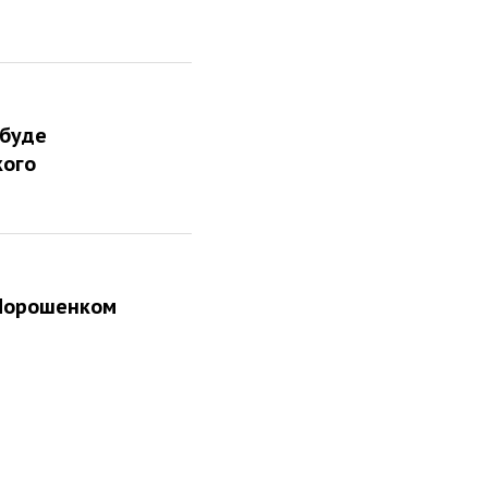
 буде
кого
 Порошенком
з фракції слуг?