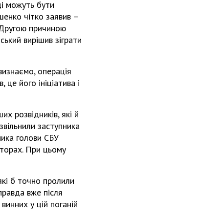
ді можуть бути
шенко чітко заявив –
. Другою причиною
ський вирішив зіграти
 визнаємо, операція
 це його ініціатива і
х розвідників, які й
звільнили заступника
ника голови СБУ
кторах. При цьому
які б точно пролили
правда вже після
винних у цій поганій