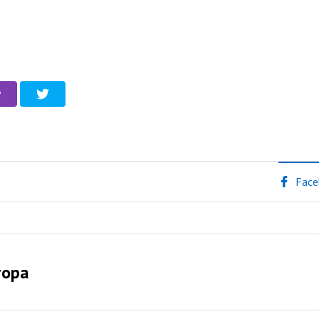
Face
тора