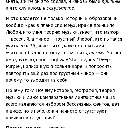
знать,
зачем
он это сделал, и каковы были
причины
,
и что случилось
в результате
.
И это касается не только истории. В образовании
вообще мрак в плане «почему», мрак в принципе.
Любой, кто учил теорию музыки, знает, что мажор
— весёлый, а минор — грустный. Любой, кто пытался
учить её в 35, знает, что даже под пытками
учителя обычно не могут объяснить,
почему
. А если
им сунуть под нос "Highway Star" группы "Deep
Purple", написанную в соль-миноре, и попросить
повторить ещё раз про грустный минор — они
почему-то выходят из себя.
Почему так? Почему история, география, теория
музыки и даже компаративная лингвистика чаще
всего излагаются набором бессвязных фактов, дат
и цифр, но в изложении начисто отсутствуют
причины и следствия?
Потому что это — сложно.