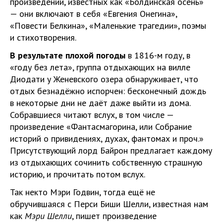
произведений, известных как «Болдинская осень»
— они включают в себя «Евгения Онегина»,
«Повести Белкина», «Маленькие трагедии», поэмы
и стихотворения.
В результате плохой погоды
в 1816-м году, в
«году без лета», группа отдыхающих на вилле
Диодати у Женевского озера обнаруживает, что
отдых безнадёжно испорчен: бесконечный дождь
в некоторые дни не даёт даже выйти из дома.
Собравшиеся читают вслух, в том числе —
произведение «Фантасмагорина, или Собрание
историй о привидениях, духах, фантомах и проч.»
Присутствующий лорд Байрон предлагает каждому
из отдыхающих сочинить собственную страшную
историю, и прочитать потом вслух.
Так некто Мэри Годвин, тогда ещё не
обручившаяся с Перси Биши Шелли, известная нам
как
Мэри Шелли
, пишет произведение