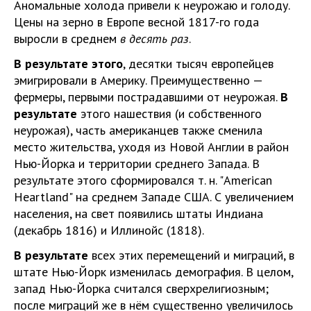
Аномальные холода привели к неурожаю и голоду.
Цены на зерно в Европе весной 1817-го года
выросли в среднем
в десять раз
.
В результате этого
, десятки тысяч европейцев
эмигрировали в Америку. Преимущественно —
фермеры, первыми пострадавшими от неурожая.
В
результате
этого нашествия (и собственного
неурожая), часть американцев также сменила
место жительства, уходя из Новой Англии в район
Нью-Йорка и территории среднего Запада. В
результате этого сформировался т. н. "American
Heartland" на среднем Западе США. С увеличением
населения, на свет появились штаты Индиана
(декабрь 1816) и Иллинойс (1818).
В результате
всех этих перемещений и миграций, в
штате Нью-Йорк изменилась демография. В целом,
запад Нью-Йорка считался сверхрелигиозным;
после миграций же в нём существенно увеличилось