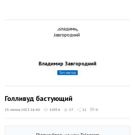
Владимир Завгородний
топ-автор
Голливуд бастующий
15 липня 2023 16:40
10354
27
12
0
Підписуйтесь на наш Telegram