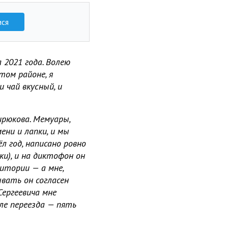
ися
 2021 года. Волею
том районе, я
 чай вкусный, и
ирюкова. Мемуары,
ени и лапки, и мы
л год, написано ровно
ки), и на диктофон он
итории — а мне,
ывать он согласен
Сергеевича мне
сле переезда — пять