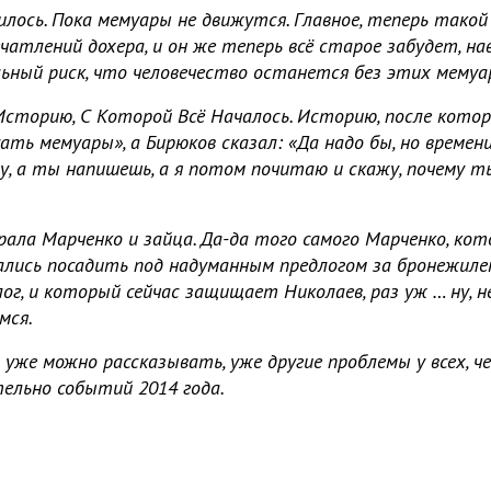
илось. Пока мемуары не движутся. Главное, теперь такой 
чатлений дохера, и он же теперь всё старое забудет, на
ный риск, что человечество останется без этих мемуа
Историю, С Которой Всё Началось. Историю, после которо
ать мемуары», а Бирюков сказал: «Да надо бы, но времени 
у, а ты напишешь, а я потом почитаю и скажу, почему т
рала Марченко и зайца. Да-да того самого Марченко, кот
ались посадить под надуманным предлогом за бронежил
лог, и который сейчас защищает Николаев, раз уж … ну, н
мся.
уже можно рассказывать, уже другие проблемы у всех, ч
ельно событий 2014 года.