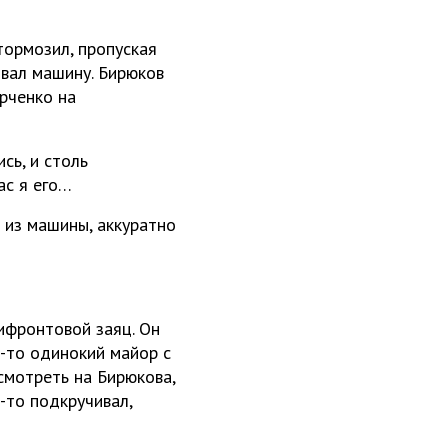
тормозил, пропуская
ывал машину. Бирюков
арченко на
сь, и столь
ас я его…
 из машины, аккуратно
рифронтовой заяц. Он
й-то одинокий майор с
смотреть на Бирюкова,
-то подкручивал,