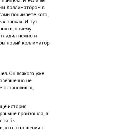
 прицела. И если вы
ким Коллиматором в
сами понимаете кого,
ых тапках. И тут
онять, почему
 гладил нежно и
к бы новый коллиматор
ел. Он всякого уже
совершенно не
е остановился,
ещё история
ораньше произошла, в
хотя бы
ь, что отношения с