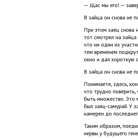
— Щас мы его! — завер
В зайца он снова не п
При этом заяц снова 
тот смотрел на зайца 
что ни один из участ
тем временем подкрути
окно и дал короткую 
В зайца он снова не п
Понимаете, здесь, ко
что трудно поверить,
быть множество. Это м
был заяц-самурай. У з
намерен до последнего
Таким образом, поеди
нервы у будущего ген