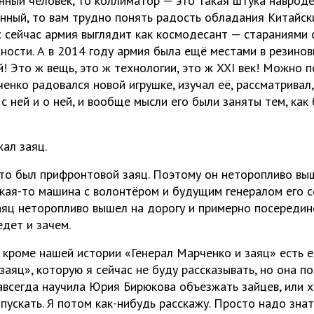
нный человек, то коллиматор — это такая штука навроде
енный, то вам трудно понять радость обладания Китайс
ас сейчас армия выглядит как космодесант — стараниями 
тности. А в 2014 году армия была ещё местами в резинов
! Это ж вещь, это ж технологии, это ж XXI век! Можно п
енко радовался новой игрушке, изучал её, рассматривал,
 с ней и о ней, и вообще мысли его были заняты тем, ка
ал заяц.
то был прифронтовой заяц. Поэтому он неторопливо выш
какая-то машина с волонтёром и будущим генералом его 
заяц неторопливо вышел на дорогу и примерно посередин
едет и зачем.
, кроме нашей истории «Генерал Марченко и заяц» есть 
аяц», которую я сейчас не буду рассказывать, но она п
навсегда научила Юрия Бирюкова объезжать зайцев, или 
пускать. Я потом как-нибудь расскажу. Просто надо знат