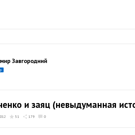
мир Завгородний
ор
ченко и заяц (невыдуманная ист
012
51
179
0