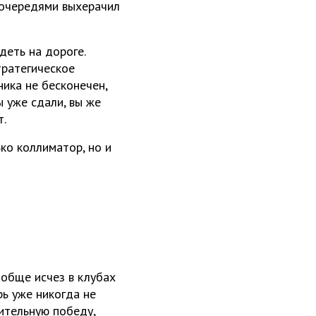
 очередями выхерачил
деть на дороге.
тратегическое
ика не бесконечен,
ы уже сдали, вы же
т.
ко коллиматор, но и
вообще исчез в клубах
рь уже никогда не
дительную победу,