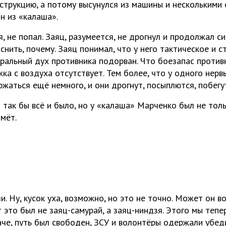
нструкцию, а потому высунулся из машины и несколькими
н из «калаша».
я, не попал. Заяц, разумеется, не дрогнул и продолжал си
снить, почему. Заяц понимал, что у него тактическое и с
ральный дух противника подорван. Что боезапас противн
ка с воздуха отсутствует. Тем более, что у одного нерв
жаться ещё немного, и они дрогнут, посыплются, побегу
 так бы всё и было, но у «калаша» Марченко был не толь
мёт.
ли. Ну, кусок уха, возможно, но это не точно. Может он 
 это был не заяц-самурай, а заяц-ниндзя. Этого мы тепе
наче, путь был свободен, ЗСУ и волонтёры одержали убе