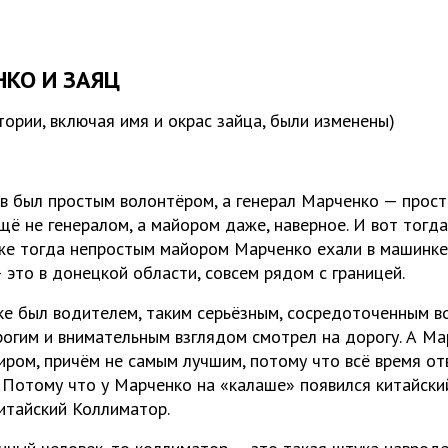
НКО И ЗАЯЦ
тории, включая имя и окрас зайца, были изменены)
в был простым волонтёром, а генерал Марченко — прос
ещё не генералом, а майором даже, наверное. И вот тогд
же тогда непростым майором Марченко ехали в машинке 
 это в донецкой области, совсем рядом с границей.
ке был водителем, таким серьёзным, сосредоточенным в
трогим и внимательным взглядом смотрел на дорогу. А Ма
иром, причём не самым лучшим, потому что всё время от
 Потому что у Марченко на «калаше» появился китайский
Китайский Коллиматор.