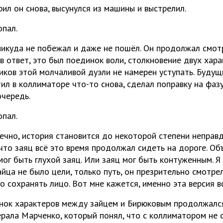
ил он снова, высунулся из машины и выстрелил.
опал.
никуда не побежал и даже не пошёл. Он продолжал смотр
в ответ, это был поединок воли, столкновение двух хара
ников этой молчаливой дуэли не намерен уступать. Буду
л в коллиматоре что-то снова, сделал поправку на фазу
очередь.
опал.
нечно, история становится до некоторой степени непра
 что заяц всё это время продолжал сидеть на дороге. О
ог быть глухой заяц. Или заяц мог быть контуженным. Я
айца не было цели, только путь, он презрительно смотрел
 сохранять лицо. Вот мне кажется, именно эта версия в
нок характеров между зайцем и Бирюковым продолжался
ерала Марченко, который понял, что с коллиматором не 