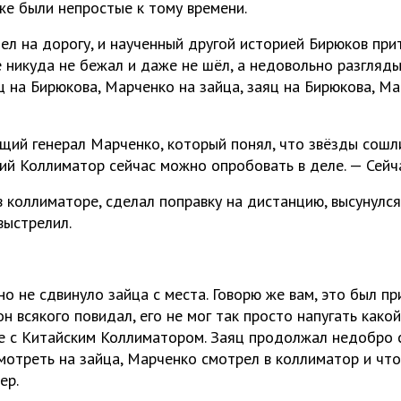
же были непростые к тому времени.
шел на дорогу, и наученный другой историей Бирюков при
е никуда не бежал и даже не шёл, а недовольно разгляд
ц на Бирюкова, Марченко на зайца, заяц на Бирюкова, М
щий генерал Марченко, который понял, что звёзды сошли
й Коллиматор сейчас можно опробовать в деле. — Сейч
в коллиматоре, сделал поправку на дистанцию, высунулся
выстрелил.
но не сдвинуло зайца с места. Говорю же вам, это был п
н всякого повидал, его не мог так просто напугать како
е с Китайским Коллиматором. Заяц продолжал недобро 
отреть на зайца, Марченко смотрел в коллиматор и что
ер.