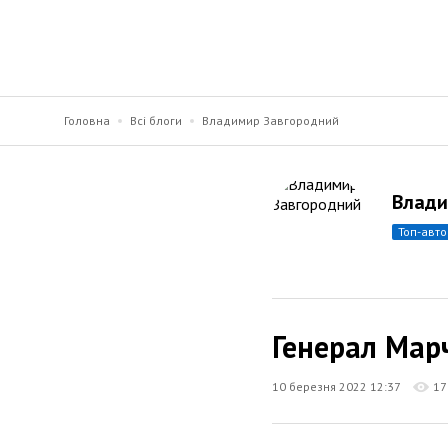
Головна
Всі блоги
Владимир Завгородний
Влади
топ-авт
Генерал Мар
10 березня 2022 12:37
17