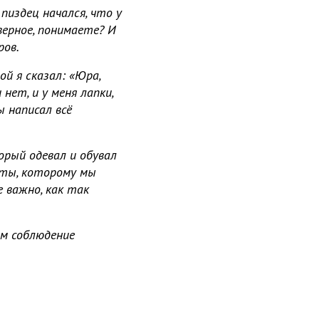
пиздец начался, что у
верное, понимаете? И
ров.
й я сказал: «Юра,
нет, и у меня лапки,
ы написал всё
орый одевал и обувал
еты, которому мы
е важно, как так
ем соблюдение