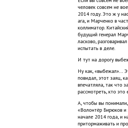
Если вы совсем не вое
человек совсем не во
2014 году. Это ж у н
ага, и Марченко в час
коллиматор. Китайский
будущий генерал Марч
ласково, разговаривал
испытать в деле.
И тут на дорогу выбеж
Ну как, «выбежал»… Э
повидал, этот заяц, 
впечатляла, так что 
рассмотреть, кто это 
А, чтобы вы понимали
«Волонтёр Бирюков и з
начале 2014 года, и 
притормаживать и про