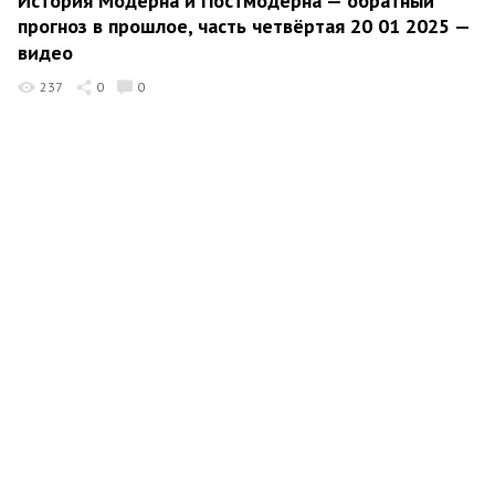
История Модерна и Постмодерна — обратный
прогноз в прошлое, часть четвёртая 20 01 2025 —
видео
237
0
0
Владимир Стус
5 квітня 2025 21:14
Что будет вместо пилотируемого полёта на Марс
23 01 2025 — видео
473
0
0
Владимир Стус
31 березня 2025 18:44
Искусство фигурного наступания на грабли