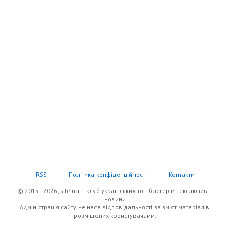
RSS
Політика конфіденційності
Контакти
© 2015–2026, site.ua — клуб українських топ-блогерів i екслюзивнi
новини
Адміністрація сайту не несе відповідальності за зміст матеріалів,
розміщених користувачами.