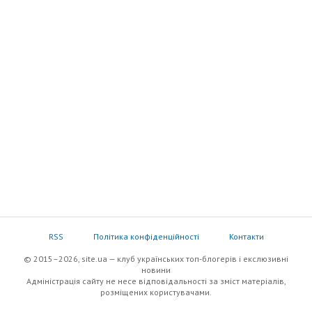
RSS
Політика конфіденційності
Контакти
© 2015–2026, site.ua — клуб українських топ-блогерів i екслюзивнi
новини
Адміністрація сайту не несе відповідальності за зміст матеріалів,
розміщених користувачами.