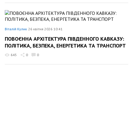
Віталій Кулик
26 квітня 2026 10:41
ПОВОЄННА АРХІТЕКТУРА ПІВДЕННОГО КАВКАЗУ:
ПОЛІТИКА, БЕЗПЕКА, ЕНЕРГЕТИКА ТА ТРАНСПОРТ
645
0
0
Віталій Кулик
20 квітня 2026 09:15
ЯК ДЕПУТАТ ФЕДІЄНКО ЛАМАЄ ЦИВІЛЬНИЙ
КОДЕКС ЗАРАДИ ІНТЕРНЕТПРОВАЙДЕРІВ
1134
0
0