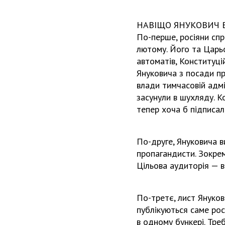
НАВІЩО ЯНУКОВИЧ В
По-перше, росіяни спра
лютому. Його та Царьо
автоматів, Конституці
Януковича з посади п
влади тимчасовій адмін
засунули в шухляду. Ко
тепер хоча б підписали
По-друге, Януковича в
пропагандисти. Зокрем
Цільова аудиторія — ва
По-третє, лист Януков
публікуються саме росі
в одному бункері. Тр