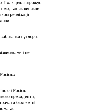
я з Польщею загрожує
нею, так як виникне
дком реалізації
йдан»
 забаганки путлєра.
ізвиськами і не
Росією»...
аїною і Росією
шнього президента,
витрачати бюджетні
помагає.