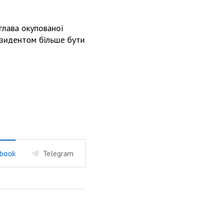
глава окупованої
резидентом більше бути
book
Telegram