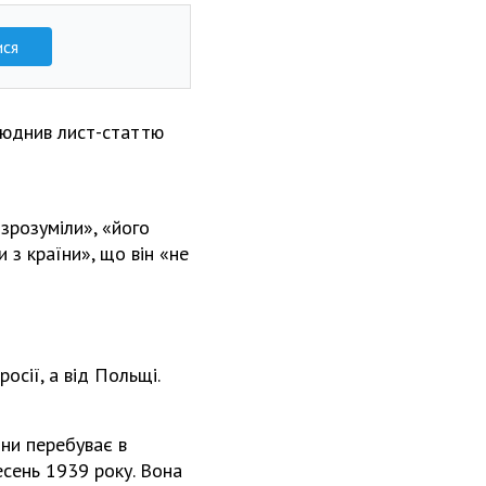
ися
люднив лист-статтю
зрозуміли», «його
з країни», що він «не
осії, а від Польщі.
їни перебуває в
есень 1939 року. Вона