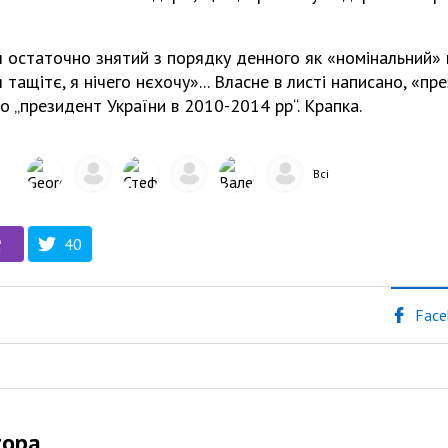
ч остаточно знятий з порядку денного як «номінальний» 
 тащітє, я нічего нєхочу»... Власне в листі написано, «п
но „президент України в 2010-2014 рр“. Крапка.
Всі
40
Face
тора