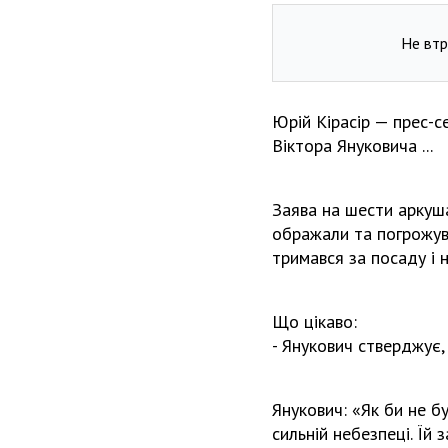
Не втр
Юрій Кірасір — прес-
Віктора Януковича ...
Заява на шести аркуша
ображали та погрожува
тримався за посаду і 
Що цікаво:
- Янукович стверджує,
Янукович: «Як би не б
сильній небезпеці. Їй