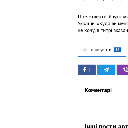
По-четверте, Янукови
України. «Куда ви меня
не хочу, в титрі вказа
Голосувати
15
1
Коментарі
Інші пости ав