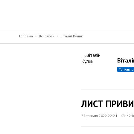
Головна
Всі блоги
Віталій Кулик
Вітал
топ-авт
ЛИСТ ПРИВИ
27 травня 2022 22:24
424