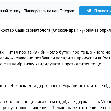
ачайте часу!
Підписуйтесь на наш Telegram
Підписат
секретар Саші-стоматолога (Олександра Януковича) опри
х. Ниття про те «як би могло бути», про те що «його не 
ли», «незаконно позбавили посади та примусили виїхати 
не мав намір знову кандидувати в президенти» тощо.
 що небезпека для державності України походить не від р
уло боляче про це писати сьогодні, але державність Укра
 загрожує повне знищення... Польща пам'ятає не лише вер