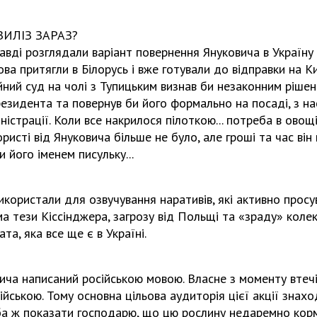
ИЛІЗ ЗАРАЗ?
вді розглядали варіант повернення Януковича в Україну пі
ва притягли в Білорусь і вже готували до відправки на Ки
йний суд на чолі з Тупицьким визнав би незаконним ріше
резидента та повернув би його формально на посаді, з 
істрації. Коли все накрилося пілоткою... потреба в овощі
ристі від Януковича більше не було, але гроші та час він
 його іменем писульку...
икористали для озвучування наративів, які активно просу
а тези Кіссінджера, загрозу від Польщі та «зраду» коле
та, яка все ще є в Україні.
ича написаний російською мовою. Власне з моменту втечі
йською. Тому основна цільова аудиторія цієї акції знаход
еба ж показати господарю, що цю рослину недаремно кор