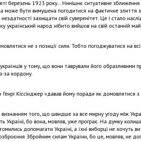
'яті березень 1923 року... Нинішнє ситуативне зближенн
на може бути вимушена погодитися на фактичне злиття з 
 нездатності захищати свій суверенітет. Це і стало наслі
 яку український народ нібито вийшов на свій останній ма
омовлятися не з позиції сили. Тобто погоджуватися на всі
 українців у тому, що вони таврували його образливими пр
з-за кордону.
о Генрі Кіссінджер «давав йому поради як домовлятися з 
чив визнанням того, що швидше за все мирну угоду між Укр
ть Україні, бо вона, мовляв, уже програє. На думку коли
втомились допомагати Україні, а їхні виборці не хочуть 
зброєння Збройним силам України, бо це, мовляв, не до