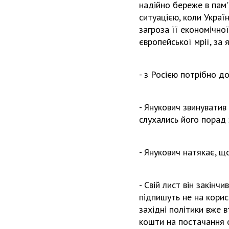
надійно береже в пам
ситуацією, коли Украї
загроза її економічної
європейської мрії, за
- з Росією потрібно д
- Янукович звинуватив
слухались його порад 
- Янукович натякає, щ
- Свій лист він закін
підпишуть не на корис
західні політики вже 
кошти на постачання о