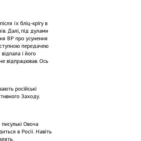
сля їх бліц-крігу в
їв. Далі, під дулами
ння ВР про усунення
наступною передачею
 відпала і його
 не відпрацював. Ось
вають російські
ктивного Заходу.
 писулькі Овоча
иться в Росії. Навіть
млять.